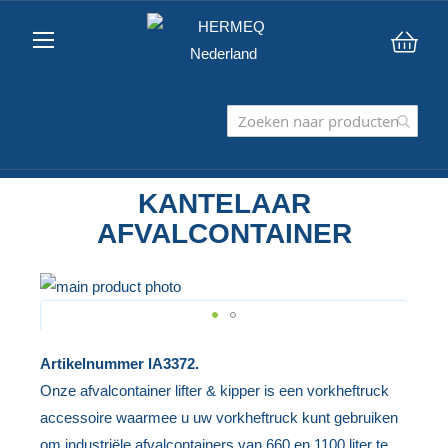
Win
KANTELAAR
AFVALCONTAINER
Ga
naar
het
Ga
Artikelnummer
IA3372.
einde
naar
Onze afvalcontainer lifter & kipper is een vorkheftruck
van
het
accessoire waarmee u uw vorkheftruck kunt gebruiken
de
begin
om industriële afvalcontainers van 660 en 1100 liter te
afbeeldingen-