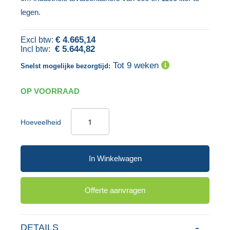
van
legen.
gallerij
de
afbeeldingen-
€ 4.665,14
gallerij
€ 5.644,82
Tot 9 weken
Snelst mogelijke bezorgtijd:
OP VOORRAAD
Hoeveelheid
In Winkelwagen
Offerte aanvragen
DETAILS