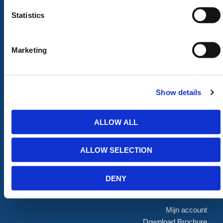
Statistics
ALLE CATEGORIEËN
Marketing
Afzettingen
Tillen en Transport
Verkeer en Veiligheid
Bouw
Tijdelijke Hekwerken
Zagen en Boren
Permanent Hekwerk
Afval en absorptiemateriaal
Show details
Grondbescherming &
Opslag
Toegangsvoorzieningen
PBM Welzijn
ALLOW ALL
Grondwerken Beschoeiing
Straatmeubilair
Geotechniek
Tuin
ALLOW SELECTION
GRP Producten
Hout Producten
Steigers
Landbouw
DENY
ONLINE WINKEL
Mijn account
Download Brochure