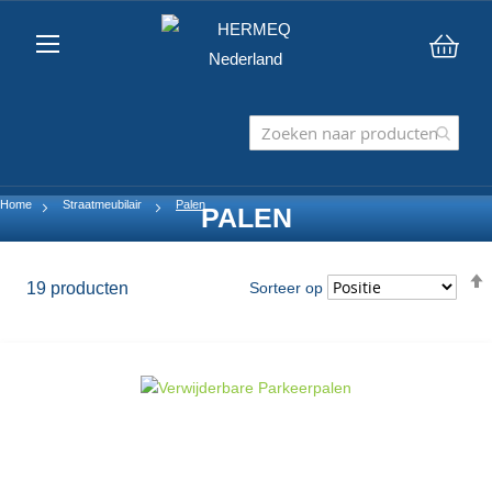
Win
Home
Straatmeubilair
Palen
PALEN
19
producten
Sorteer op