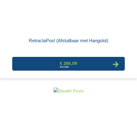
RetractaPost (Afsluitbaar met Hangslot)
€ 266,09