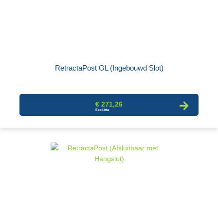
RetractaPost GL (Ingebouwd Slot)
€ 271,26