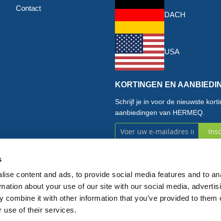
Contact
DACH
USA
KORTINGEN EN AANBIEDI
Schrijf je in voor de nieuwste kor
aanbiedingen van HERMEQ.
Ins
Abonneer
Ik heb het
privacybeleid
u
s
gelezen en geaccepteerd
op
ise content and ads, to provide social media features and to an
rmation about your use of our site with our social media, advertis
onze
 combine it with other information that you’ve provided to them o
 use of their services.
nieuwsbrief