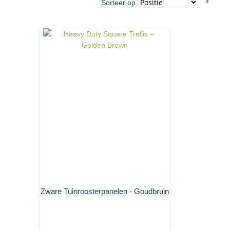
Sorteer op
hoo
naar
laag
sort
Zware Tuinroosterpanelen - Goudbruin