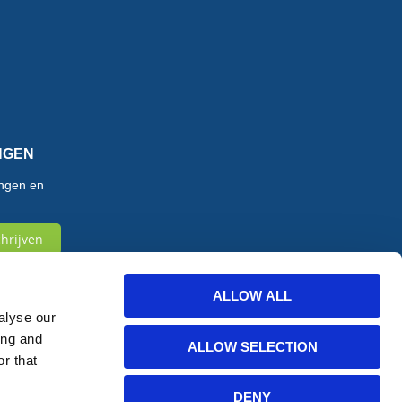
NGEN
tingen en
chrijven
ALLOW ALL
alyse our
ing and
ALLOW SELECTION
r that
Website ontworpen door HERMEQ NL
DENY