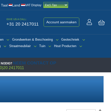
/
Taal
Land
VAT Display
GIVE US A CALL:
Account aanmaken
+31 20 2417011
Win
gen
Grondwerken & Beschoeiing
Geotechniek
g
Straatmeubilair
Tuin
Hout Producten
NEEM CONTACT OP
 NODIG?
0)20 2417011
Van