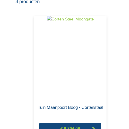
3
producten
Tuin Maanpoort Boog - Cortenstaal
€ 6.704,09