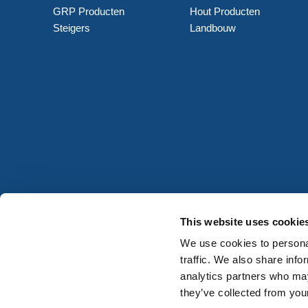
GRP Producten
Hout Producten
Steigers
Landbouw
This website uses cookie
We use cookies to personal
traffic. We also share info
analytics partners who may
they’ve collected from your
© HERMEQ 2026