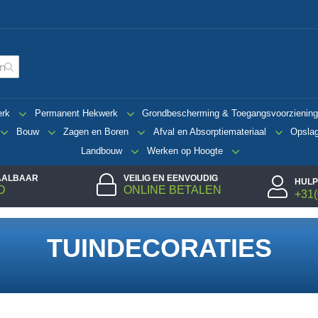
erk
Permanent Hekwerk
Grondbescherming & Toegangsvoorzienin
Bouw
Zagen en Boren
Afval en Absorptiemateriaal
Opsla
Landbouw
Werken op Hoogte
TAALBAAR
VEILIG EN EENVOUDIG
HULP
D
ONLINE BETALEN
+31(
TUINDECORATIES