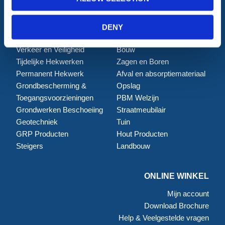
ALLE CATEGORIEËN
DENY
Afzettingen
Tillen en Transport
Verkeer en Veiligheid
Bouw
Tijdelijke Hekwerken
Zagen en Boren
Permanent Hekwerk
Afval en absorptiemateriaal
Grondbescherming &
Opslag
Toegangsvoorzieningen
PBM Welzijn
Grondwerken Beschoeiing
Straatmeubilair
Geotechniek
Tuin
GRP Producten
Hout Producten
Steigers
Landbouw
ONLINE WINKEL
Mijn account
Download Brochure
Help & Veelgestelde vragen