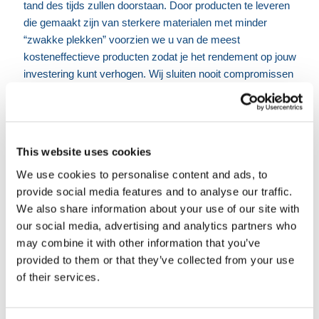
tand des tijds zullen doorstaan. Door producten te leveren
die gemaakt zijn van sterkere materialen met minder
“zwakke plekken” voorzien we u van de meest
kosteneffectieve producten zodat je het rendement op jouw
investering kunt verhogen. Wij sluiten nooit compromissen
op kwaliteit; wij zorgen er altijd voor dat je de beste kwaliteit
krijgt voor de laagste prijs.
Kijk maar eens naar onze steeds groeiende lijst met
This website uses cookies
productcategorieën waar dagelijks meer producten aan
We use cookies to personalise content and ads, to
worden toegevoegd door ons team!
provide social media features and to analyse our traffic.
Bouwhekken
We also share information about your use of our site with
Dranghekken
our social media, advertising and analytics partners who
Afzethekken
may combine it with other information that you’ve
Permanent Hekwerk
provided to them or that they’ve collected from your use
Verkeer en Veiligheid
of their services.
Grondbescherming en werken
Tillen en Transport