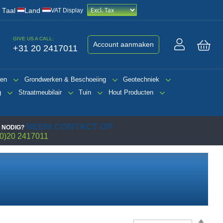
/
Taal
Land
VAT Display
GIVE US A CALL:
Account aanmaken
+31 20 2417011
Win
gen
Grondwerken & Beschoeiing
Geotechniek
g
Straatmeubilair
Tuin
Hout Producten
NEEM CONTACT OP
 NODIG?
0)20 2417011
Van