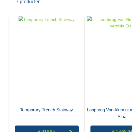
7
producten
Temporary Trench Stairway
Loopbrug Van Aluminiu
Staal
€ 416,95
€ 1.655,0