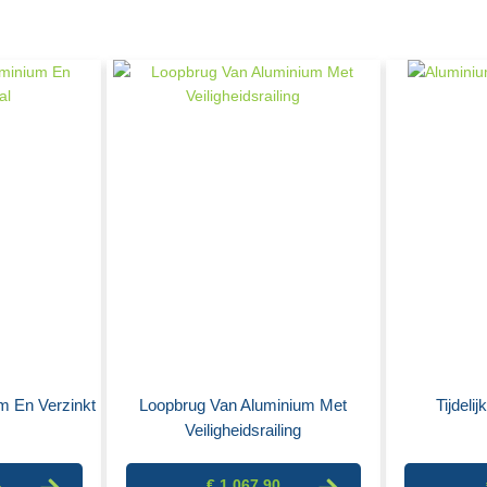
m En Verzinkt
Loopbrug Van Aluminium Met
Tijdeli
Veiligheidsrailing
4
€ 1.067,90