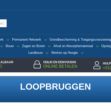
erk
Permanent Hekwerk
Grondbescherming & Toegangsvoorzienin
Bouw
Zagen en Boren
Afval en Absorptiemateriaal
Opsla
Landbouw
Werken op Hoogte
TAALBAAR
VEILIG EN EENVOUDIG
HULP
D
ONLINE BETALEN
+31(
LOOPBRUGGEN