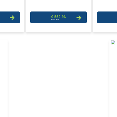
2
€ 552,96