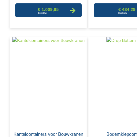
€ 1.009,95
€ 434,29
Kantelcontainers voor Bouwkranen
Bodemklepcont