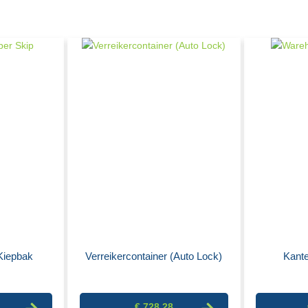
 Kiepbak
Verreikercontainer (Auto Lock)
Kant
€ 728,28