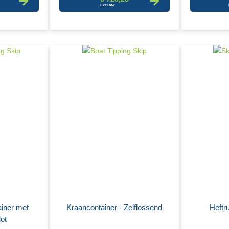
iner met
Kraancontainer - Zelflossend
Heftr
lot