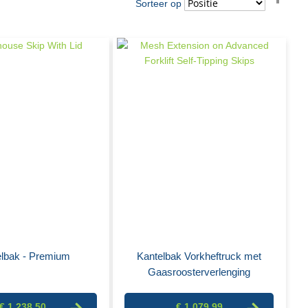
Sorteer op
hoo
naar
laag
sort
elbak - Premium
Kantelbak Vorkheftruck met
Gaasroosterverlenging
€ 1.238,50
€ 1.079,99