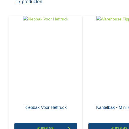
17
producten
Kiepbak Voor Heftruck
Kantelbak - Mini
€ 693,59
€ 933,43