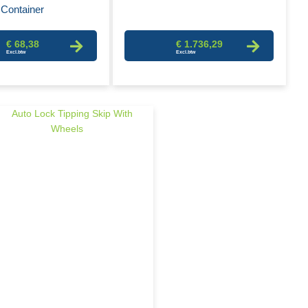
Container
€ 68,38
€ 1.736,29