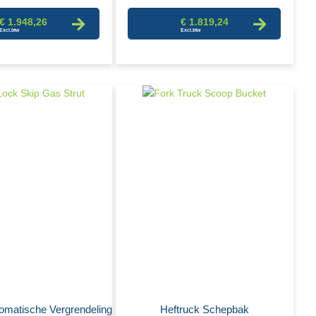
€ 1.948,26
€ 1.819,24
omatische Vergrendeling
Heftruck Schepbak