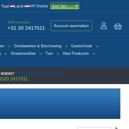
/
Taal
Land
VAT Display
GIVE US A CALL:
Account aanmaken
+31 20 2417011
Win
gen
Grondwerken & Beschoeiing
Geotechniek
g
Straatmeubilair
Tuin
Hout Producten
NEEM CONTACT OP
 NODIG?
0)20 2417011
Van