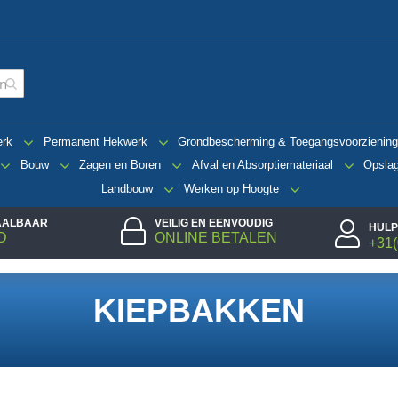
erk
Permanent Hekwerk
Grondbescherming & Toegangsvoorzienin
Bouw
Zagen en Boren
Afval en Absorptiemateriaal
Opsla
Landbouw
Werken op Hoogte
TAALBAAR
VEILIG EN EENVOUDIG
HULP
D
ONLINE BETALEN
+31(
KIEPBAKKEN