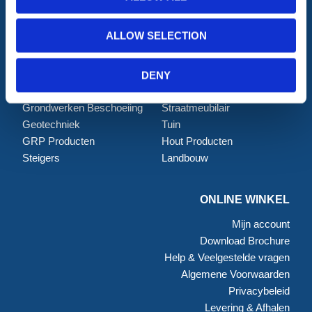
Afzettingen
Tillen en Transport
Verkeer en Veiligheid
Bouw
ALLOW SELECTION
Tijdelijke Hekwerken
Zagen en Boren
Permanent Hekwerk
Afval en absorptiemateriaal
Grondbescherming &
Opslag
DENY
Toegangsvoorzieningen
PBM Welzijn
Grondwerken Beschoeiing
Straatmeubilair
Geotechniek
Tuin
GRP Producten
Hout Producten
Steigers
Landbouw
ONLINE WINKEL
Mijn account
Download Brochure
Help & Veelgestelde vragen
Algemene Voorwaarden
Privacybeleid
Levering & Afhalen