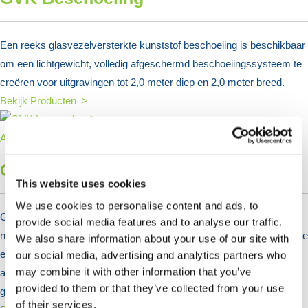
Een reeks glasvezelversterkte kunststof beschoeiing is beschikbaar
om een lichtgewicht, volledig afgeschermd beschoeiingssysteem te
creëren voor uitgravingen tot 2,0 meter diep en 2,0 meter breed.
Bekijk Producten >
GVK Looppaden & Afdekking
This website uses cookies
We use cookies to personalise content and ads, to
GVK Loopbruggen en GVK Afdekkingen worden gebruikt wanneer
provide social media features and to analyse our traffic.
niet-geleidende, corrosiebestendige platen vereist zijn – waar warmte
We also share information about your use of our site with
en elektriciteit aanwezig zijn. We bieden drie verschillende
our social media, advertising and analytics partners who
may combine it with other information that you’ve
afwerkingen voor onze GRP-platen – met korrels, ruitprofiel en glad,
provided to them or that they’ve collected from your use
geschikt voor al je behoeften.
of their services.