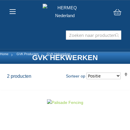
Win
Home
GVK Producten
GVK Hekwerken
GVK HEKWERKEN
2
producten
Sorteer op