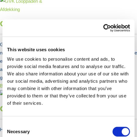
GVK Looppaden & Afdekking
GVK Loopbruggen en GVK Afdekkingen worden gebruikt wanneer
This website uses cookies
niet-geleidende, corrosiebestendige platen vereist zijn – waar warmte
We use cookies to personalise content and ads, to
en elektriciteit aanwezig zijn. We bieden drie verschillende
provide social media features and to analyse our traffic.
afwerkingen voor onze GRP-platen – met korrels, ruitprofiel en glad,
We also share information about your use of our site with
geschikt voor al je behoeften.
our social media, advertising and analytics partners who
Bekijk Producten >
may combine it with other information that you’ve
provided to them or that they’ve collected from your use
of their services.
GVK Borden & Palen
Consent
HERMEQ biedt GVK (glasvezelversterkte kunststof) borden en
Selection
Necessary