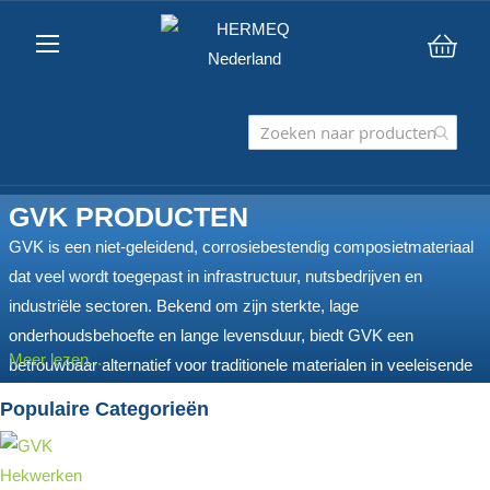
Win
GVK PRODUCTEN
GVK is een niet-geleidend, corrosiebestendig composietmateriaal
dat veel wordt toegepast in infrastructuur, nutsbedrijven en
industriële sectoren. Bekend om zijn sterkte, lage
onderhoudsbehoefte en lange levensduur, biedt GVK een
Meer lezen...
betrouwbaar alternatief voor traditionele materialen in veeleisende
omstandigheden. HERMEQ levert een breed scala aan GVK-
Populaire Categorieën
producten, waaronder leuningen, hekwerken, loopbruggen,
afdekkingen, borden en beschoeiingssystemen.