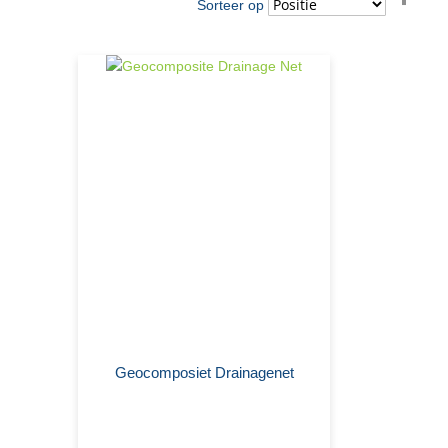
Sorteer op
hoo
naar
laag
sort
Geocomposiet Drainagenet