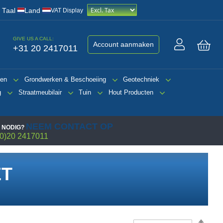
/
Taal
Land
VAT Display
GIVE US A CALL:
Account aanmaken
+31 20 2417011
Win
gen
Grondwerken & Beschoeiing
Geotechniek
g
Straatmeubilair
Tuin
Hout Producten
NEEM CONTACT OP
 NODIG?
0)20 2417011
ET
Van