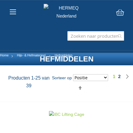
Win
Home
Hijs- & Hefmaterieel
Hefmiddelen
HEFMIDDELEN
1
2
Pagina
U lees mo
Pagina
Producten
1
-
25
van
Sorteer op
39
Van
hoog
naar
laag
sorteren