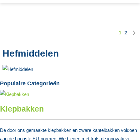
1
2
Pagina
U lees mo
Pagina
Hefmiddelen
Populaire Categorieën
Kiepbakken
De door ons gemaakte kiepbakken en zware kantelbakken voldoen
aan de hoogste EU-normen. We bieden met trots de innovatieve