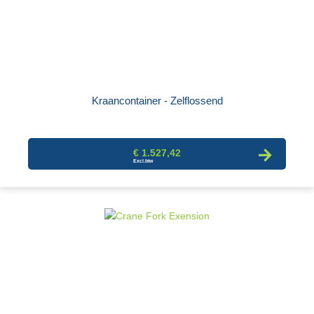
Kraancontainer - Zelflossend
€ 1.527,42