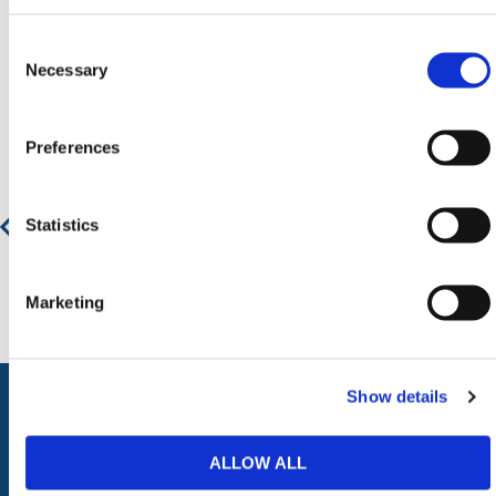
Consent
Selection
Necessary
Aanbevolen producten
Preferences
Kantelcontainers voor Bouwkranen
Statistics
€ 696,73
€ 843,04
Marketing
Show details
ALLE CATEGORIEËN
ALLOW ALL