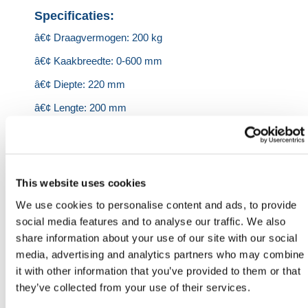
Specificaties:
â€¢ Draagvermogen: 200 kg
â€¢ Kaakbreedte: 0-600 mm
â€¢ Diepte: 220 mm
â€¢ Lengte: 200 mm
â€¢ Gewicht: 12 kilo
Heb je nog hulp nodig? Neem dan
contact op met HERMEQ.
This website uses cookies
Neem contact op door te e-mailen
We use cookies to personalise content and ads, to provide
naar
sales@hermeq.nl
of bel ons tussen 9:00 en
social media features and to analyse our traffic. We also
17:00 op
+31 202417011
share information about your use of our site with our social
media, advertising and analytics partners who may combine
it with other information that you’ve provided to them or that
SPECIFICATIES
they’ve collected from your use of their services.