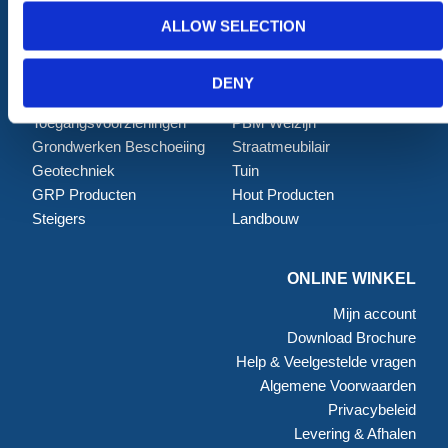
Afzettingen
Tillen en Transport
ALLOW SELECTION
Verkeer en Veiligheid
Bouw
Tijdelijke Hekwerken
Zagen en Boren
Permanent Hekwerk
Afval en absorptiemateriaal
DENY
Grondbescherming &
Opslag
Toegangsvoorzieningen
PBM Welzijn
Grondwerken Beschoeiing
Straatmeubilair
Geotechniek
Tuin
GRP Producten
Hout Producten
Steigers
Landbouw
ONLINE WINKEL
Mijn account
Download Brochure
Help & Veelgestelde vragen
Algemene Voorwaarden
Privacybeleid
Levering & Afhalen