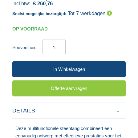
€ 260,76
gallerij
afbeeldingen-
Tot 7 werkdagen
Snelst mogelijke bezorgtijd:
gallerij
OP VOORRAAD
Hoeveelheid
In Winkelwagen
Offerte aanvragen
DETAILS
Deze multifunctionele steentang combineert een
eenvoudig ontwerp met effectieve prestaties voor het