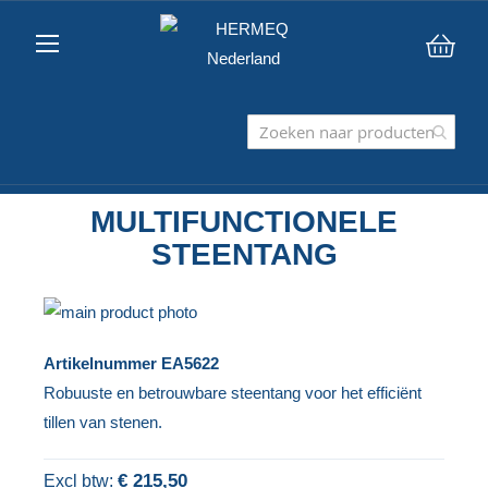
Win
MULTIFUNCTIONELE
STEENTANG
Ga
naar
Ga
Artikelnummer
EA5622
het
naar
Robuuste en betrouwbare steentang voor het efficiënt
einde
het
tillen van stenen.
van
begin
de
van
€ 215,50
afbeeldingen-
de