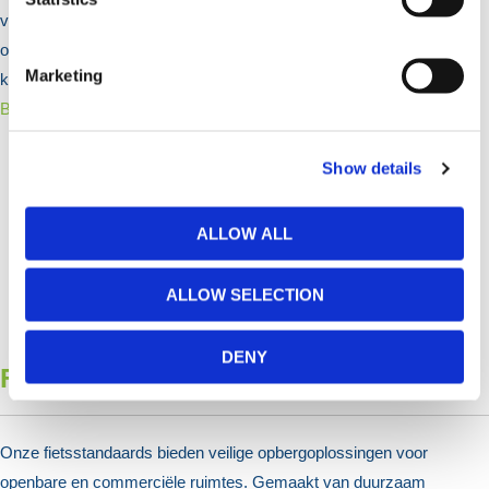
voldoen ze aan de Europese normen. Eenvoudig te installeren op
oneffen oppervlakken, ze zijn voorzien van verstelbare voeten en
Marketing
kunnen poedergecoat worden om aan uw stijl aan te passen.
Bekijk Producten >
Show details
ALLOW ALL
ALLOW SELECTION
DENY
Fietsoverkappingen & -rekken
Onze fietsstandaards bieden veilige opbergoplossingen voor
openbare en commerciële ruimtes. Gemaakt van duurzaam