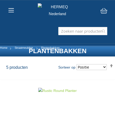
Win
Home
Straatmeubilair
Plantenbakken
PLANTENBAKKEN
5
producten
Sorteer op