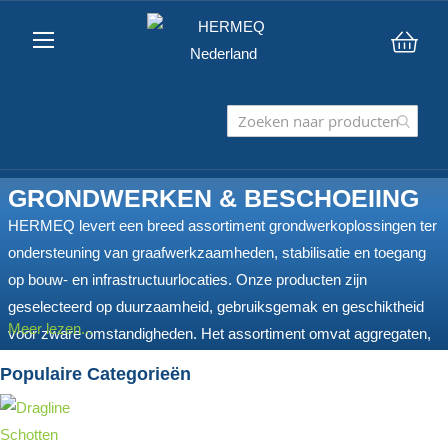
Win
GRONDWERKEN & BESCHOEIING
HERMEQ levert een breed assortiment grondwerkoplossingen ter
ondersteuning van graafwerkzaamheden, stabilisatie en toegang
op bouw- en infrastructuurlocaties. Onze producten zijn
geselecteerd op duurzaamheid, gebruiksgemak en geschiktheid
Meer lezen...
voor zware omstandigheden. Het assortiment omvat aggregaten,
geotextielen en verdichtingsgereedschappen voor de
Populaire Categorieën
ondergrondvoorbereiding, evenals damwanden en
bekistingssystemen voor betonwerk. Ook bieden wij één van de
meest uitgebreide selecties stalen rijplaten – verkrijgbaar in glad,