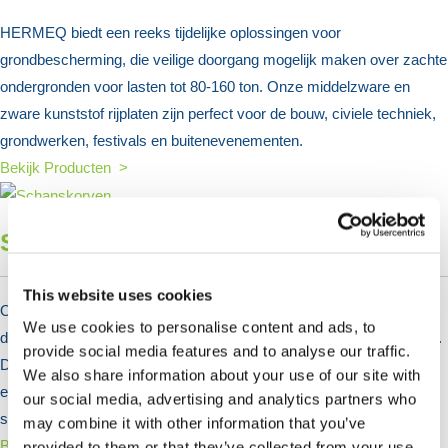
HERMEQ biedt een reeks tijdelijke oplossingen voor
grondbescherming, die veilige doorgang mogelijk maken over zachte
ondergronden voor lasten tot 80-160 ton. Onze middelzware en
zware kunststof rijplaten zijn perfect voor de bouw, civiele techniek,
grondwerken, festivals en buitenevenementen.
Bekijk Producten >
Schanskorven
This website uses cookies
Onze gelaste schanskorven worden in Europa gemaakt met
We use cookies to personalise content and ads, to
dimensionaal stabiel gaas, verkrijgbaar in verschillende draaddiktes.
provide social media features and to analyse our traffic.
Deze duurzame en hoogwaardige gaasgabionen zijn ideaal voor
We also share information about your use of our site with
erosiebestrijding en landschapsarchitectuur, en waarborgen
our social media, advertising and analytics partners who
structurele integriteit en duurzaamheid in diverse toepassingen.
may combine it with other information that you’ve
Bekijk Producten >
provided to them or that they’ve collected from your use