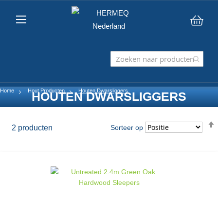
Win
Home
Hout Producten
Houten Dwarsliggers
HOUTEN DWARSLIGGERS
2
producten
Sorteer op