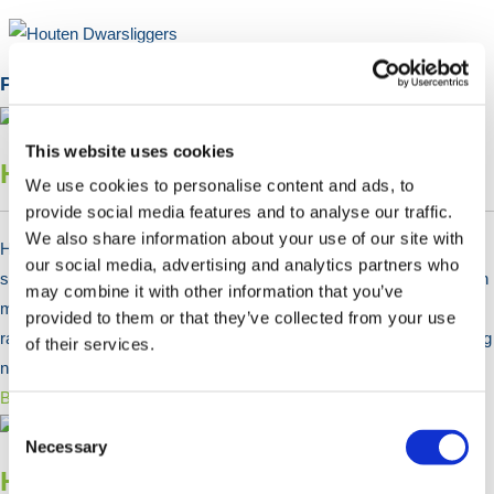
Populaire Categorieën
This website uses cookies
Houten Palen & Planken
We use cookies to personalise content and ads, to
provide social media features and to analyse our traffic.
We also share information about your use of our site with
HERMEQ levert onderdelen voor het installeren van houten
our social media, advertising and analytics partners who
schuttingen, waaronder palen en planken. Vierkante houten palen en
may combine it with other information that you’ve
machinaal ronde palen zijn ideaal voor het opzetten van paal- en
provided to them or that they’ve collected from your use
railhekken. Planken bieden structurele ondersteuning. Koop vandaag
of their services.
nog online bij HERMEQ!
Bekijk Producten >
Consent
Selection
Necessary
Houten Schuttingen