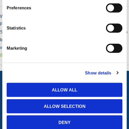
Preferences
Wij hebben diverse houten schuttingpanelen te koop, waaronder
Feather Edge schuttingplanken voor houten erfafscheidingen.
Statistics
Structurele multiplexplaten zijn perfect voor tijdelijke omheiningen op
bouwterreinen, terwijl decoratieve vierkante trellis panelen tuinen
verfraaien en geschikt zijn voor klimplanten.
Marketing
Bekijk Producten >
Show details
ALLOW ALL
ALLE CATEGORIEËN
Afzettingen
Tillen en Transport
ALLOW SELECTION
Verkeer en Veiligheid
Bouw
Tijdelijke Hekwerken
Zagen en Boren
DENY
Permanent Hekwerk
Afval en absorptiemateriaal