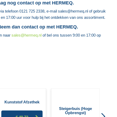
aag nog contact op met HERMEQ.
a telefoon 0121 725 2338, e-mail sales@hermeq.nl of gebruik
0 en 17:00 uur voor hulp bij het ontdekken van ons assortiment.
 Neem dan contact op met HERMEQ.
en naar
sales@hermeq.nl
of bel ons tussen 9:00 en 17:00 op
H9
Kunststof Afzethek
Steigerbuis (Hoge
Opbrengst)