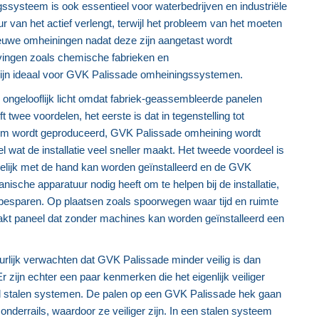
ssysteem is ook essentieel voor waterbedrijven en industriële
r van het actief verlengt, terwijl het probleem van het moeten
ieuwe omheiningen nadat deze zijn aangetast wordt
ngen zoals chemische fabrieken en
 zijn ideaal voor GVK Palissade omheiningssystemen.
ongelooflijk licht omdat fabriek-geassembleerde panelen
 twee voordelen, het eerste is dat in tegenstelling tot
tvorm wordt geproduceerd, GVK Palissade omheining wordt
 wat de installatie veel sneller maakt. Het tweede voordeel is
kkelijk met de hand kan worden geïnstalleerd en de GVK
sche apparatuur nodig heeft om te helpen bij de installatie,
e besparen. Op plaatsen zoals spoorwegen waar tijd en ruimte
aakt paneel dat zonder machines kan worden geïnstalleerd een
uurlijk verwachten dat GVK Palissade minder veilig is dan
Er zijn echter een paar kenmerken die het eigenlijk veiliger
 stalen systemen. De palen op een GVK Palissade hek gaan
nderrails, waardoor ze veiliger zijn. In een stalen systeem