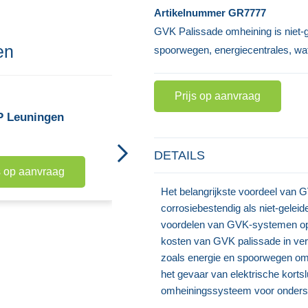
Artikelnummer
GR7777
GVK Palissade omheining is niet-g
en
spoorwegen, energiecentrales, wate
Prijs op aanvraag
GRP Platen - Geruit Profiel
 Leuningen
Prijs op aanvraag
DETAILS
s op aanvraag
Het belangrijkste voordeel van 
corrosiebestendig als niet-geleid
voordelen van GVK-systemen op p
kosten van GVK palissade in verg
zoals energie en spoorwegen om 
het gevaar van elektrische korts
omheiningssysteem voor onderst