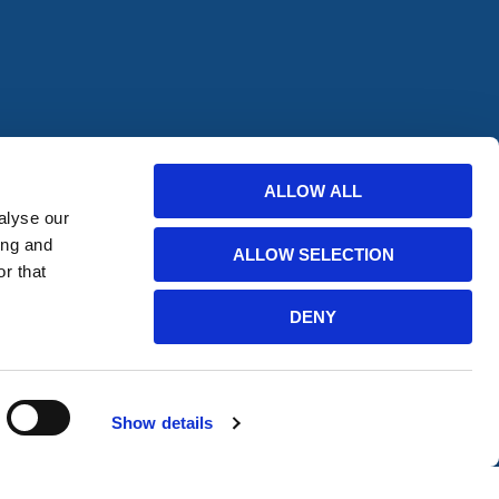
NGEN
ALLOW ALL
alyse our
tingen en
ing and
ALLOW SELECTION
r that
chrijven
DENY
Show details
Website ontworpen door HERMEQ NL