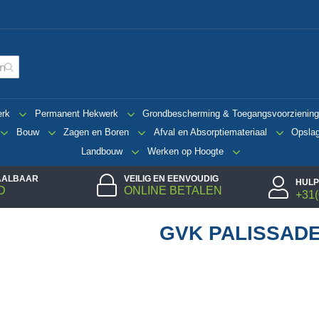
erk
Permanent Hekwerk
Grondbescherming & Toegangsvoorzienin
Bouw
Zagen en Boren
Afval en Absorptiemateriaal
Opsla
Landbouw
Werken op Hoogte
TAALBAAR
VEILIG EN EENVOUDIG
HULP
D
ONLINE BETALEN
+31(
GVK PALISSAD