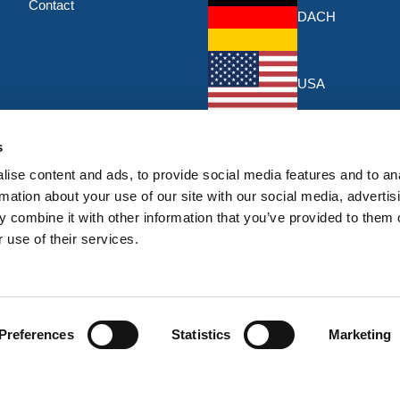
Contact
DACH
USA
KORTINGEN EN AANBIEDI
s
ise content and ads, to provide social media features and to an
Schrijf je in voor de nieuwste kor
aanbiedingen van HERMEQ.
rmation about your use of our site with our social media, advertis
 combine it with other information that you’ve provided to them o
Ins
Abonneer
 use of their services.
u
Ik heb het
privacybeleid
gelezen en geaccepteerd
op
Preferences
Statistics
Marketing
onze
nieuwsbrief