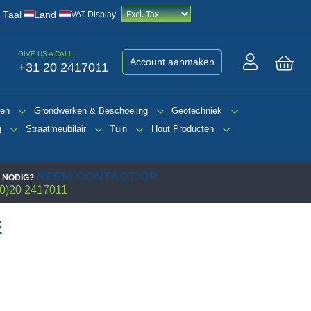
/
Taal
Land
VAT Display
GIVE US A CALL:
Account aanmaken
+31 20 2417011
Win
gen
Grondwerken & Beschoeiing
Geotechniek
g
Straatmeubilair
Tuin
Hout Producten
NEEM CONTACT OP
 NODIG?
0)20 2417011
E