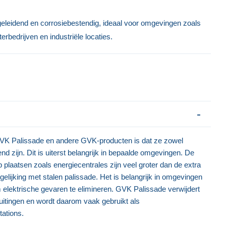
eleidend en corrosiebestendig, ideaal voor omgevingen zoals
rbedrijven en industriële locaties.
GRP Verkeersbordenpalen
GRP Bekisting
Onderst
Prijs op aanvraag
Prijs op 
GVK Palissade en andere GVK-producten is dat ze zowel
end zijn. Dit is uiterst belangrijk in bepaalde omgevingen. De
laatsen zoals energiecentrales zijn veel groter dan de extra
elijking met stalen palissade. Het is belangrijk in omgevingen
elektrische gevaren te elimineren. GVK Palissade verwijdert
luitingen en wordt daarom vaak gebruikt als
ations.