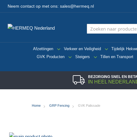
Neem contact op met ons:
sales@hermeq.nl
Afzettingen
Verkeer en Veiligheid
Tijdelijk Hekw
GVK Producten
Steigers
Tillen en Transport
BEZORGING SNEL EN BE
IN HEEL NEDERLAN
Home
GRP Fencing
GVK Palissade
Ga