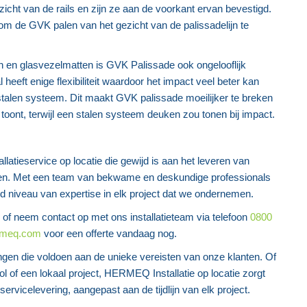
zicht van de rails en zijn ze aan de voorkant ervan bevestigd.
s om de GVK palen van het gezicht van de palissadelijn te
 en glasvezelmatten is GVK Palissade ook ongelooflijk
heeft enige flexibiliteit waardoor het impact veel beter kan
stalen systeem. Dit maakt GVK palissade moeilijker te breken
toont, terwijl een stalen systeem deuken zou tonen bij impact.
atieservice op locatie die gewijd is aan het leveren van
en. Met een team van bekwame en deskundige professionals
niveau van expertise in elk project dat we ondernemen.
 of neem contact op met ons installatieteam via telefoon
0800
rmeq.com
voor een offerte vandaag nog.
ngen die voldoen aan de unieke vereisten van onze klanten. Of
rol of een lokaal project, HERMEQ Installatie op locatie zorgt
ervicelevering, aangepast aan de tijdlijn van elk project.