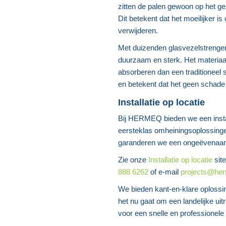
zitten de palen gewoon op het ge
Dit betekent dat het moeilijker i
verwijderen.
Met duizenden glasvezelstrengen
duurzaam en sterk. Het materiaal 
absorberen dan een traditioneel 
en betekent dat het geen schade 
Installatie op locatie
Bij HERMEQ bieden we een install
eersteklas omheiningsoplossing
garanderen we een ongeëvenaard 
Zie onze
Installatie op locatie
site
888 6262
of e-mail
projects@he
We bieden kant-en-klare oplossi
het nu gaat om een landelijke uit
voor een snelle en professionele s