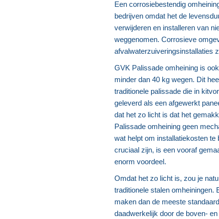
Een corrosiebestendig omheining
bedrijven omdat het de levensduu
verwijderen en installeren van n
weggenomen. Corrosieve omgevi
afvalwaterzuiveringsinstallaties
GVK Palissade omheining is ook 
minder dan 40 kg wegen. Dit heeft
traditionele palissade die in ki
geleverd als een afgewerkt paneel
dat het zo licht is dat het gema
Palissade omheining geen mechani
wat helpt om installatiekosten t
cruciaal zijn, is een vooraf gem
enorm voordeel.
Omdat het zo licht is, zou je nat
traditionele stalen omheiningen. 
maken dan de meeste standaard
daadwerkelijk door de boven- en o