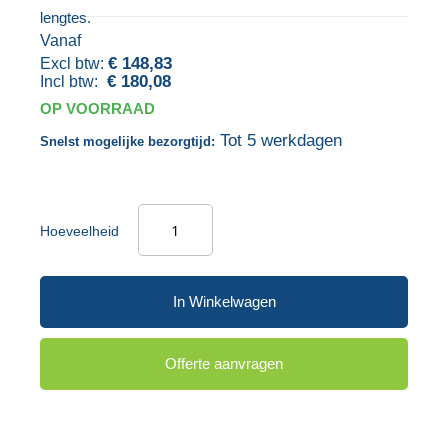
lengtes.
gallerij
Vanaf
€ 148,83
€ 180,08
OP VOORRAAD
Tot 5 werkdagen
Snelst mogelijke bezorgtijd:
Hoeveelheid
In Winkelwagen
Offerte aanvragen