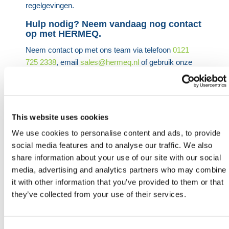
regelgevingen.
Hulp nodig? Neem vandaag nog contact
op met HERMEQ.
Neem contact op met ons team via telefoon
0121
725 2338
, email
sales@hermeq.nl
of gebruik onze
live chat functie tussen 8:00 en 17:00 uur voor hulp
bij het ontdekken van ons assortiment.
Heb je nog hulp nodig? Neem dan
contact op met HERMEQ.
This website uses cookies
Neem contact op door te e-mailen
We use cookies to personalise content and ads, to provide
naar
sales@hermeq.nl
of bel ons tussen 9:00 en
social media features and to analyse our traffic. We also
17:00 op
+31 202417011
share information about your use of our site with our social
media, advertising and analytics partners who may combine
it with other information that you’ve provided to them or that
they’ve collected from your use of their services.