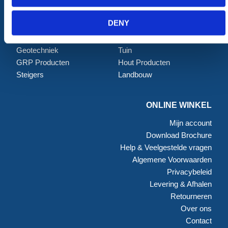
Permanent Hekwerk
Afval en absorptiemateriaal
Grondbescherming &
Opslag
DENY
Toegangsvoorzieningen
PBM Welzijn
Grondwerken Beschoeiing
Straatmeubilair
Geotechniek
Tuin
GRP Producten
Hout Producten
Steigers
Landbouw
ONLINE WINKEL
Mijn account
Download Brochure
Help & Veelgestelde vragen
Algemene Voorwaarden
Privacybeleid
Levering & Afhalen
Retourneren
Over ons
Contact