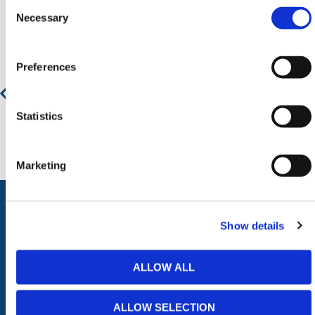
Aanbevolen producten
Consent
Selection
Necessary
Verkeersveiligheidspalen
Preferences
€ 288,87
€ 349,53
Statistics
Marketing
Show details
ALLE CATEGORIEËN
Afzettingen
Tillen en Transport
ALLOW ALL
Verkeer en Veiligheid
Bouw
Tijdelijke Hekwerken
Zagen en Boren
ALLOW SELECTION