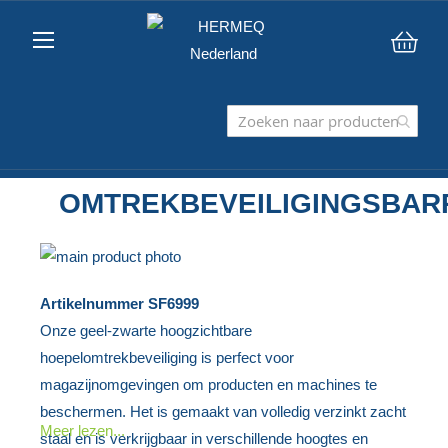
Win
OMTREKBEVEILIGINGSBAR
Ga
naar
Ga
Artikelnummer
SF6999
het
naar
Onze geel-zwarte hoogzichtbare
einde
het
hoepelomtrekbeveiliging is perfect voor
van
begin
magazijnomgevingen om producten en machines te
de
van
beschermen. Het is gemaakt van volledig verzinkt zacht
afbeeldingen-
de
Meer lezen...
staal en is verkrijgbaar in verschillende hoogtes en
gallerij
afbeeldingen-