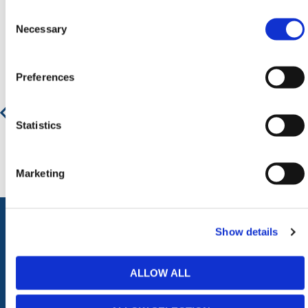
Consent
Aanbevolen producten
Selection
Necessary
Preferences
Handmatige Slagboom - Heavy Duty
€ 1.994,34
€ 2.413,15
Statistics
Marketing
Show details
ALLE CATEGORIEËN
ALLOW ALL
Afzettingen
Tillen en Transport
Verkeer en Veiligheid
Bouw