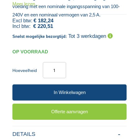
Meer lezen...
voeding met een nominale ingangsspanning van 100-
gallerij
afbeeldingen-
240V en een nominaal vermogen van 2,5 A.
gallerij
€ 182,24
€ 220,51
Tot 3 werkdagen
Snelst mogelijke bezorgtijd:
OP VOORRAAD
Hoeveelheid
In Winkelwagen
Offerte aanvragen
DETAILS