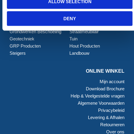
ALLOW SELECTION
Tijdelijke Hekwerken
Zagen en Boren
Permanent Hekwerk
Afval en absorptiemateriaal
Grondbescherming &
Opslag
DENY
Toegangsvoorzieningen
PBM Welzijn
Grondwerken Beschoeiing
Straatmeubilair
Geotechniek
Tuin
GRP Producten
Hout Producten
Steigers
Landbouw
ONLINE WINKEL
Mijn account
Download Brochure
Help & Veelgestelde vragen
Algemene Voorwaarden
Privacybeleid
Levering & Afhalen
Retourneren
Over ons