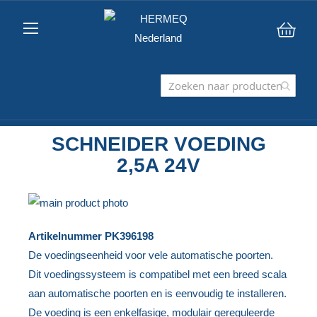
Win
SCHNEIDER VOEDING
2,5A 24V
Ga
naar
Ga
Artikelnummer
PK396198
het
naar
De voedingseenheid voor vele automatische poorten.
einde
het
Dit voedingssysteem is compatibel met een breed scala
van
begin
aan automatische poorten en is eenvoudig te installeren.
de
van
De voeding is een enkelfasige, modulair gereguleerde
afbeeldingen-
de