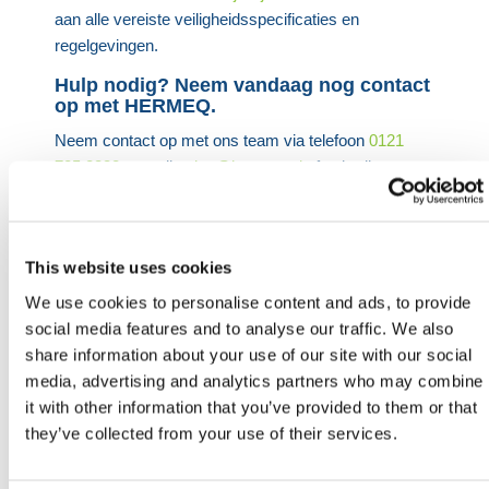
aan alle vereiste veiligheidsspecificaties en
regelgevingen.
Hulp nodig? Neem vandaag nog contact
op met HERMEQ.
Neem contact op met ons team via telefoon
0121
725 2338
, e-mail
sales@hermeq.nl
of gebruik onze
live chat functie tussen 8:00 en 17:00 uur voor hulp
bij het ontdekken van ons assortiment.
Heb je nog hulp nodig? Neem dan
This website uses cookies
contact op met HERMEQ.
We use cookies to personalise content and ads, to provide
Neem contact op door te e-mailen
social media features and to analyse our traffic. We also
naar
sales@hermeq.nl
of bel ons tussen 9:00 en
share information about your use of our site with our social
17:00 op
+31 202417011
media, advertising and analytics partners who may combine
it with other information that you’ve provided to them or that
they’ve collected from your use of their services.