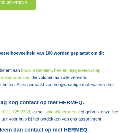
erte aanvragen
bestelhoeveelheid van 100 worden geplaatst om dit
timent aan
bouwmaterialen
,
hef- en hijsgereedschap
,
orptiematerialen
die voldoen aan alle vereiste
rschriften. Alles gemaakt van hoogwaardige materialen in het
aag nog contact op met HERMEQ.
n
0121 725 2338
, e-mail
sales@hermeq.nl
of gebruik onze live
0 uur voor hulp bij het ontdekken van ons assortiment.
 Neem dan contact op met HERMEQ.