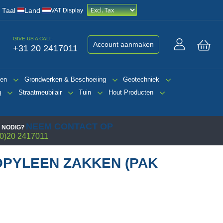
/
Taal
Land
VAT Display
GIVE US A CALL:
Account aanmaken
+31 20 2417011
Win
gen
Grondwerken & Beschoeiing
Geotechniek
g
Straatmeubilair
Tuin
Hout Producten
NEEM CONTACT OP
 NODIG?
0)20 2417011
OPYLEEN ZAKKEN (PAK