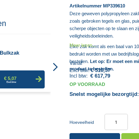
Artikelnummer
MP339610
Deze geweven polypropyleen zakke
zoals gebroken tegels en glas, pu
en
scherpe objecten op te slaan en zi
veiligheidsdoeleinden.
Polypropyleen Zandzak
Meer lezen...
Elke zak komt als een baal van 100
(Ongevuld)
Bulkzak
bedrukt worden met uw bedrijfslo
bestellen.
Let op: Er moet een m
Vanaf
product te bestellen.
€ 0,24
€ 510,57
€ 617,79
€ 5,07
OP VOORRAAD
Snelst mogelijke bezorgtijd:
Hoeveelheid