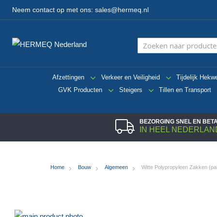
Neem contact op met ons:
sales@hermeq.nl
Afzettingen
Verkeer en Veiligheid
Tijdelijk Hekw
GVK Producten
Steigers
Tillen en Transport
BEZORGING SNEL EN BE
IN HEEL NEDERLAN
Home
Bouw
Algemeen
Witte Polypropyleen Zakken (p
Ga