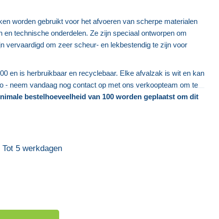
n worden gebruikt voor het afvoeren van scherpe materialen
in en technische onderdelen. Ze zijn speciaal ontworpen om
jn vervaardigd om zeer scheur- en lekbestendig te zijn voor
Groene Afvalzak voor Algemeen
Doorzichtige Pu
0 en is herbruikbaar en recyclebaar. Elke afvalzak is wit en kan
Gebruik
van 1
go - neem vandaag nog contact op met ons verkoopteam om te
inimale bestelhoeveelheid van 100 worden geplaatst om dit
€ 5,16
€ 74
Tot 5 werkdagen