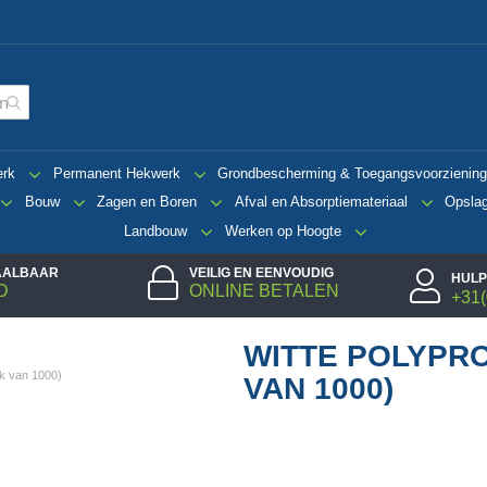
erk
Permanent Hekwerk
Grondbescherming & Toegangsvoorzienin
Bouw
Zagen en Boren
Afval en Absorptiemateriaal
Opsla
Landbouw
Werken op Hoogte
TAALBAAR
VEILIG EN EENVOUDIG
HULP
D
ONLINE BETALEN
+31(
WITTE POLYPR
ak van 1000)
VAN 1000)