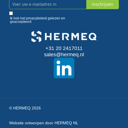
Inschrijven
Abonneer
u
Ik heb het
privacybeleid
gelezen en
geaccepteerd
op
onze
+31 20 2417011
nieuwsbrief
sales@hermeq.nl
© HERMEQ 2026
Website ontworpen door HERMEQ NL