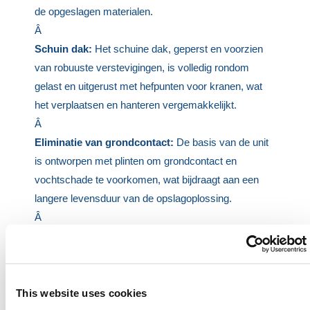
de opgeslagen materialen.
Â
Schuin dak:
Het schuine dak, geperst en voorzien
van robuuste verstevigingen, is volledig rondom
gelast en uitgerust met hefpunten voor kranen, wat
het verplaatsen en hanteren vergemakkelijkt.
Â
Eliminatie van grondcontact:
De basis van de unit
is ontworpen met plinten om grondcontact en
vochtschade te voorkomen, wat bijdraagt aan een
langere levensduur van de opslagoplossing.
Â
Gegarandeerde levensduur:
Wij bieden een
structurele garantie van 20 jaar op onze opslagkast,
wat ons vertrouwen in de duurzaamheid en
betrouwbaarheid weerspiegelt.
This website uses cookies