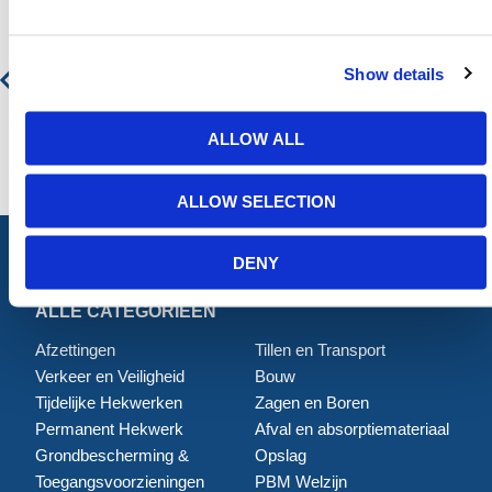
Weerbestendige Lekbak Voor Ibc 1X
Show details
€ 2.149,91
€ 2.601,39
ALLOW ALL
ALLOW SELECTION
DENY
ALLE CATEGORIEËN
Afzettingen
Tillen en Transport
Verkeer en Veiligheid
Bouw
Tijdelijke Hekwerken
Zagen en Boren
Permanent Hekwerk
Afval en absorptiemateriaal
Grondbescherming &
Opslag
Toegangsvoorzieningen
PBM Welzijn