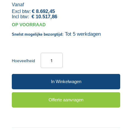
Vanaf
gallerij
afbeeldingen-
€ 8.692,45
gallerij
€ 10.517,86
OP VOORRAAD
Tot 5 werkdagen
Snelst mogelijke bezorgtijd:
Hoeveelheid
In Winkelwagen
Offerte aanvragen