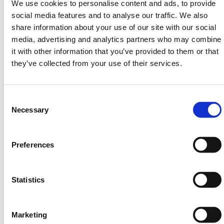
Â
We use cookies to personalise content and ads, to provide
Daarnaast bieden we ook Spill Kits voor chemicaliën,
social media features and to analyse our traffic. We also
share information about your use of our site with our social
olie en brandstof en AdBlue, evenals een reeks
media, advertising and analytics partners who may combine
Jumbo Spill Kits in ons assortiment Spill
it with other information that you’ve provided to them or that
Containment.
they’ve collected from your use of their services.
Heb je nog hulp nodig? Neem dan
contact op met HERMEQ.
Consent
Neem contact op door te e-mailen
Selection
Necessary
naar
sales@hermeq.nl
of bel ons tussen 9:00 en
17:00 op
+31 202417011
Preferences
Statistics
Aanbevolen producten
Marketing