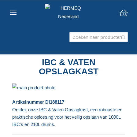
Win
IBC & VATEN
OPSLAGKAST
Ga
naar
Ga
Artikelnummer
DI188117
het
naar
Ontdek onze IBC & Vaten Opslagkast, een robuuste en
einde
het
praktische oplossing voor het veilig opslaan van 1000L
van
begin
IBC's en 210L drums.
de
van
afbeeldingen-
de