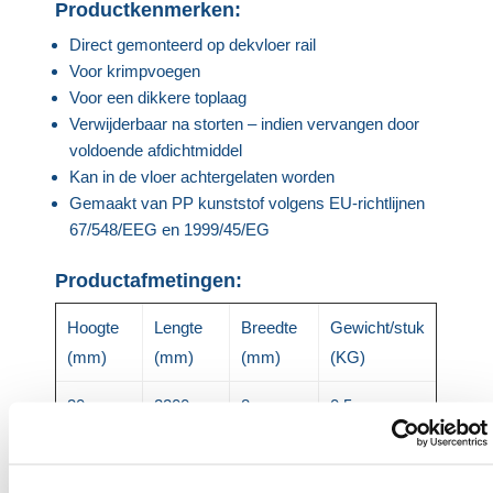
Productkenmerken:
Direct gemonteerd op dekvloer rail
Voor krimpvoegen
Voor een dikkere toplaag
Verwijderbaar na storten – indien vervangen door
voldoende afdichtmiddel
Kan in de vloer achtergelaten worden
Gemaakt van PP kunststof volgens EU-richtlijnen
67/548/EEG en 1999/45/EG
Productafmetingen:
Hoogte
Lengte
Breedte
Gewicht/stuk
(mm)
(mm)
(mm)
(KG)
30
2200
8
0.5
HERMEQ heeft een breed assortiment aan
Wegbekisting
,
Grondwerken
,
Kunststof Rijplaten
&