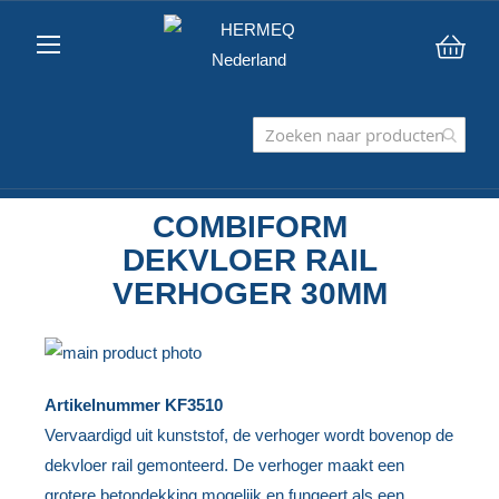
Win
COMBIFORM
DEKVLOER RAIL
VERHOGER 30MM
Ga
naar
Ga
Artikelnummer
KF3510
het
naar
Vervaardigd uit kunststof, de verhoger wordt bovenop de
einde
het
dekvloer rail gemonteerd. De verhoger maakt een
van
begin
grotere betondekking mogelijk en fungeert als een