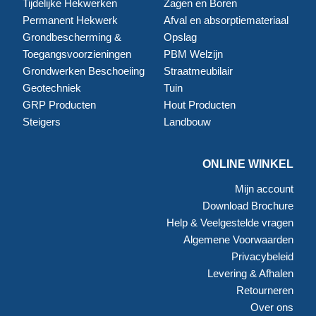
Tijdelijke Hekwerken
Zagen en Boren
Permanent Hekwerk
Afval en absorptiemateriaal
Grondbescherming &
Opslag
Toegangsvoorzieningen
PBM Welzijn
Grondwerken Beschoeiing
Straatmeubilair
Geotechniek
Tuin
GRP Producten
Hout Producten
Steigers
Landbouw
ONLINE WINKEL
Mijn account
Download Brochure
Help & Veelgestelde vragen
Algemene Voorwaarden
Privacybeleid
Levering & Afhalen
Retourneren
Over ons