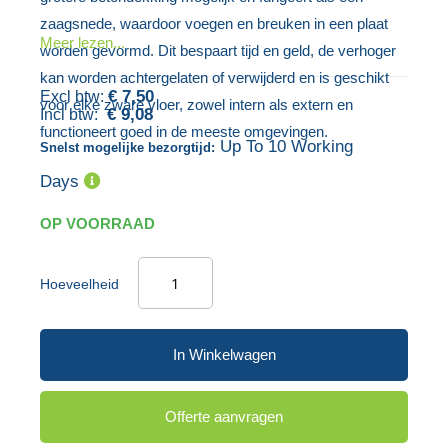
de
van
zaagsnede, waardoor voegen en breuken in een plaat
afbeeldingen-
de
Meer lezen...
worden gevormd. Dit bespaart tijd en geld, de verhoger
gallerij
afbeeldingen-
kan worden achtergelaten of verwijderd en is geschikt
gallerij
€ 7,50
voor elke zware vloer, zowel intern als extern en
€ 9,08
functioneert goed in de meeste omgevingen.
Up To 10 Working
Snelst mogelijke bezorgtijd:
Days
OP VOORRAAD
Hoeveelheid
In Winkelwagen
Offerte aanvragen