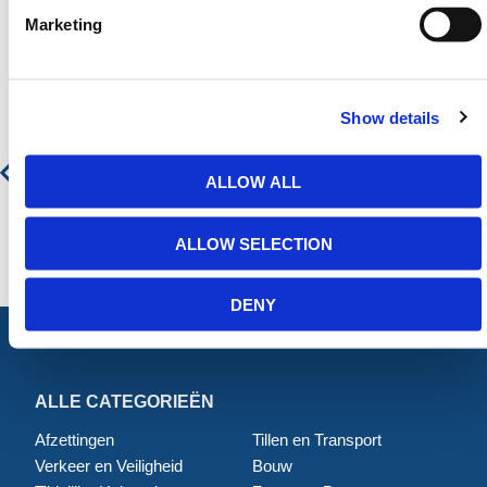
Marketing
Aanbevolen producten
Show details
K-Form K135 Betonafreilat
ALLOW ALL
€ 43,65
€ 52,82
ALLOW SELECTION
DENY
ALLE CATEGORIEËN
Afzettingen
Tillen en Transport
Verkeer en Veiligheid
Bouw