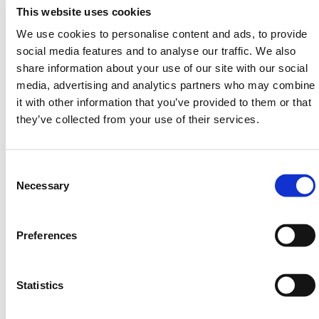
Wegplaten
die voldoen aan alle vereiste
This website uses cookies
veiligheidsspecificaties en regelgevingen.
We use cookies to personalise content and ads, to provide
social media features and to analyse our traffic. We also
Heeft u hulp nodig? Neem vandaag nog
contact op met HERMEQ.
share information about your use of our site with our social
media, advertising and analytics partners who may combine
Neem contact op met ons team via telefoon
0121
it with other information that you’ve provided to them or that
725 2338
, email
sales@hermeq.nl
of gebruik onze
they’ve collected from your use of their services.
live chat functie tussen 8:00 en 17:00 uur voor hulp
bij het ontdekken van ons assortiment.
Heb je nog hulp nodig? Neem dan
Consent
contact op met HERMEQ.
Selection
Necessary
Neem contact op door te e-mailen
naar
sales@hermeq.nl
of bel ons tussen 9:00 en
Preferences
17:00 op
+31 202417011
Statistics