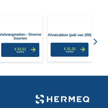
Pui
Vuilvangmatten - Diverse
Afvalzakken (pak van 200)
Soorten
€ 31,32
€ 52,51