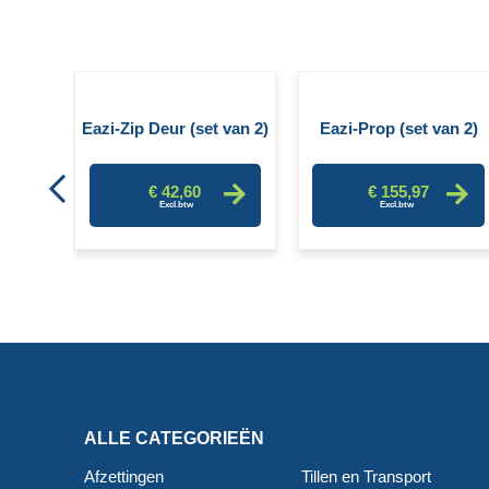
ord
Eazi-Zip Deur (set van 2)
Eazi-Prop (set van 2)
€ 42,60
€ 155,97
ALLE CATEGORIEËN
Afzettingen
Tillen en Transport