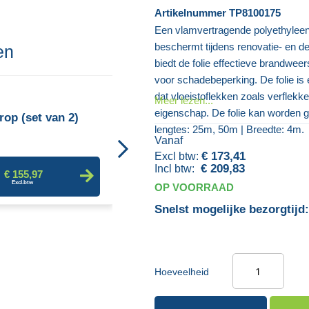
Artikelnummer
TP8100175
Een vlamvertragende polyethyleen
beschermt tijdens renovatie- en
en
biedt de folie effectieve brandwe
voor schadebeperking. De folie is 
dat vloeistoflekken zoals verflekk
Doorzichtige Polyethyleen Folie
Meer lezen...
eigenschap. De folie kan worden ge
rop (set van 2)
lengtes: 25m, 50m | Breedte: 4m.
Vanaf
€ 28,65
€ 173,41
€ 209,83
€ 155,97
OP VOORRAAD
Snelst mogelijke bezorgtijd:
Hoeveelheid