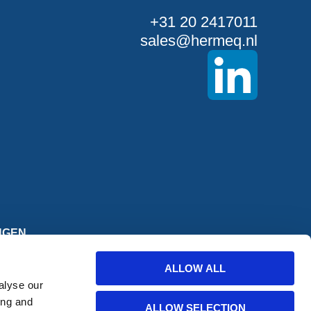
+31 20 2417011
sales@hermeq.nl
NGEN
tingen en
ALLOW ALL
alyse our
chrijven
ing and
ALLOW SELECTION