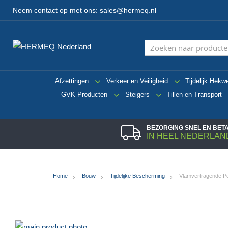
Neem contact op met ons:
sales@hermeq.nl
Afzettingen
Verkeer en Veiligheid
Tijdelijk Hekw
GVK Producten
Steigers
Tillen en Transport
BEZORGING SNEL EN BE
IN HEEL NEDERLAN
Home
Bouw
Tijdelijke Bescherming
Vlamvertragende Po
Ga