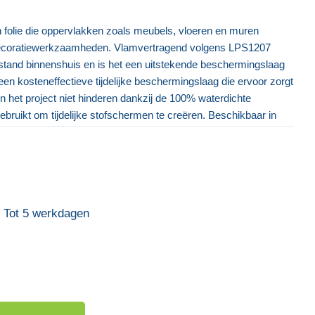
 folie die oppervlakken zoals meubels, vloeren en muren
 decoratiewerkzaamheden. Vlamvertragend volgens LPS1207
erstand binnenshuis en is het een uitstekende beschermingslaag
een kosteneffectieve tijdelijke beschermingslaag die ervoor zorgt
en het project niet hinderen dankzij de 100% waterdichte
bruikt om tijdelijke stofschermen te creëren. Beschikbaar in
Eazi-Zip Deur (set van 2)
Eazi-Prop (
€ 42,60
€ 15
Tot 5 werkdagen