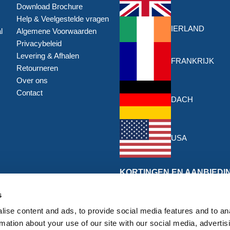
Download Brochure
Help & Veelgestelde vragen
IERLAND
l
Algemene Voorwaarden
Privacybeleid
Levering & Afhalen
FRANKRIJK
Retourneren
Over ons
Contact
DACH
USA
KORTINGEN EN AANBIEDI
Schrijf je in voor de nieuwste kor
s
aanbiedingen van HERMEQ.
ise content and ads, to provide social media features and to an
Ins
Abonneer
rmation about your use of our site with our social media, advertis