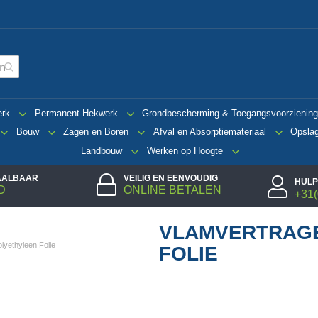
erk
Permanent Hekwerk
Grondbescherming & Toegangsvoorzienin
Bouw
Zagen en Boren
Afval en Absorptiemateriaal
Opsla
Landbouw
Werken op Hoogte
TAALBAAR
VEILIG EN EENVOUDIG
HULP
D
ONLINE BETALEN
+31(
VLAMVERTRAG
lyethyleen Folie
FOLIE