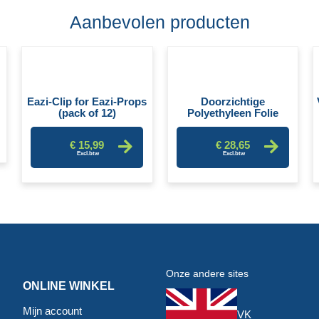
Aanbevolen producten
Eazi-Clip for Eazi-Props
Doorzichtige
(pack of 12)
Polyethyleen Folie
€ 15,99
€ 28,65
Onze andere sites
ONLINE WINKEL
Mijn account
VK