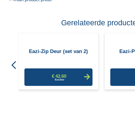
naar
Ga
het
naar
Gerelateerde product
einde
het
van
begin
de
van
Folie
afbeeldingen-
de
Eazi-Zip Deur (set van 2)
Eazi-P
gallerij
afbeeldingen-
gallerij
€ 42,60