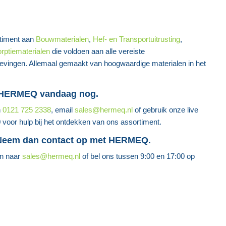
timent aan
Bouwmaterialen
,
Hef- en Transportuitrusting
,
orptiematerialen
die voldoen aan alle vereiste
lgevingen. Allemaal gemaakt van hoogwaardige materialen in het
r HERMEQ vandaag nog.
n
0121 725 2338
, email
sales@hermeq.nl
of gebruik onze live
0 voor hulp bij het ontdekken van ons assortiment.
 Neem dan contact op met HERMEQ.
en naar
sales@hermeq.nl
of bel ons tussen 9:00 en 17:00 op