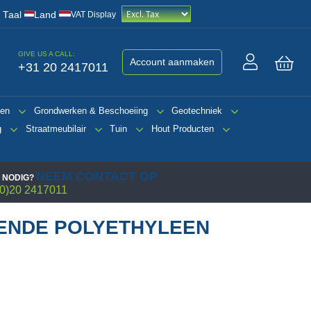
/
Taal
Land
VAT Display
GIVE US A CALL:
Account aanmaken
+31 20 2417011
Win
gen
Grondwerken & Beschoeiing
Geotechniek
g
Straatmeubilair
Tuin
Hout Producten
NEEM CONTACT OP
 NODIG?
0)20 2417011
ENDE POLYETHYLEEN