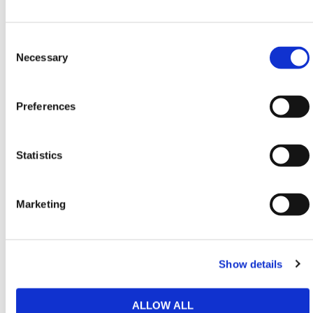
Breedte: 2400mm
Diepte: 2000mm
Consent
Hoogte: 1050mm
Selection
Necessary
Gewicht: 695kg
Collector Volume: 400L
Preferences
Watertank: 200L
Hydraulisch debietbereik: 20L - 100L
Statistics
Maximale hydraulische druk: 250 bar
Heb je nog hulp nodig? Neem dan
Marketing
contact op met HERMEQ.
Neem contact op door te e-mailen
naar
sales@hermeq.nl
of bel ons tussen 9:00 en
Show details
17:00 op
+31 202417011
ALLOW ALL