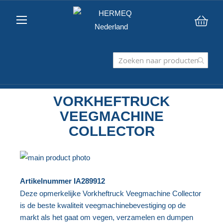
Win
VORKHEFTRUCK
VEEGMACHINE
COLLECTOR
Ga
naar
Ga
Artikelnummer
IA289912
het
naar
Deze opmerkelijke Vorkheftruck Veegmachine Collector
einde
het
is de beste kwaliteit veegmachinebevestiging op de
van
begin
markt als het gaat om vegen, verzamelen en dumpen