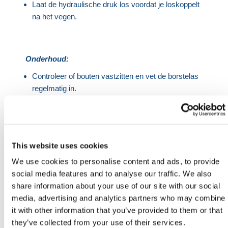
Laat de hydraulische druk los voordat je loskoppelt
na het vegen.
Onderhoud:
Controleer of bouten vastzitten en vet de borstelas
regelmatig in.
Stel de borstelhoogte routinematig bij om ervoor te
zorgen dat de borstel alleen licht de grond raakt om
borstelslijtage te voorkomen.
Vervang borstels indien nodig na slijtage.
This website uses cookies
We use cookies to personalise content and ads, to provide
social media features and to analyse our traffic. We also
Specificaties:
share information about your use of our site with our social
Veegbreedte: 2200mm
media, advertising and analytics partners who may combine
it with other information that you’ve provided to them or that
22 x 5" Dubbel gebonden polypropyleen borstels
they’ve collected from your use of their services.