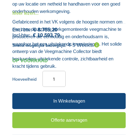
de
van
op uw locatie om netheid te handhaven voor een goed
afbeeldingen-
de
onderhouden werkomgeving.
Meer lezen...
gallerij
afbeeldingen-
Gefabriceerd in het VK volgens de hoogste normen om
gallerij
een zeer duurzame vorkgemonteerde veegmachine te
€ 8.755,20
€ 10.593,79
produceren die eenvoudig en onderhoudsarm is,
waardoor het een uitstekende investering is. Het solide
4-5 Weeks
Snelst mogelijke bezorgtijd:
ontwerp van de Veegmachine Collector biedt
bestuurders uitstekende controle, zichtbaarheid en
OP VOORRAAD
kracht tijdens gebruik.
Hoeveelheid
In Winkelwagen
Offerte aanvragen