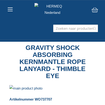
Win
GRAVITY SHOCK
ABSORBING
KERNMANTLE ROPE
LANYARD - THIMBLE
EYE
Ga
naar
Ga
Artikelnummer
WO737707
het
naar