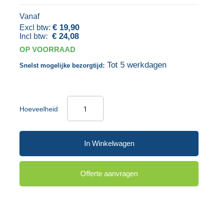
einde
het
Vanaf
van
begin
€ 19,90
de
van
€ 24,08
afbeeldingen-
de
OP VOORRAAD
gallerij
afbeeldingen-
Tot 5 werkdagen
Snelst mogelijke bezorgtijd:
gallerij
Hoeveelheid
In Winkelwagen
Offerte aanvragen