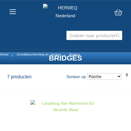
Win
Home
Grondbescherming en -werken
Bridges
BRIDGES
7
producten
Sorteer op