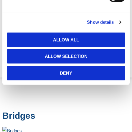
Show details
ALLOW ALL
Spiraaltoren Trap
ALLOW SELECTION
€ 3.221,58
DENY
Bridges