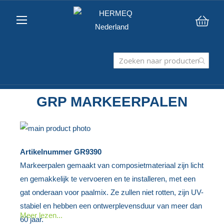
Win
GRP MARKEERPALEN
Ga
naar
Ga
Artikelnummer
GR9390
het
naar
Markeerpalen gemaakt van composietmateriaal zijn licht
einde
het
en gemakkelijk te vervoeren en te installeren, met een
van
begin
gat onderaan voor paalmix. Ze zullen niet rotten, zijn UV-
de
van
stabiel en hebben een ontwerplevensduur van meer dan
afbeeldingen-
de
Meer lezen...
60 jaar.
gallerij
afbeeldingen-