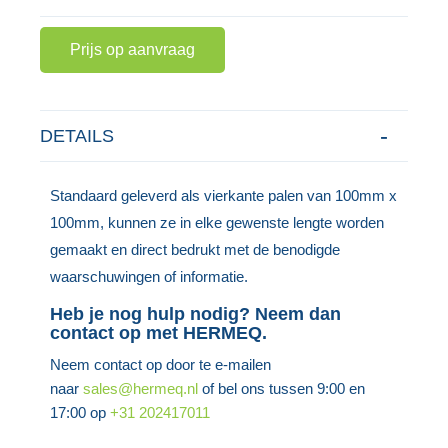
gallerij
Prijs op aanvraag
DETAILS
Standaard geleverd als vierkante palen van 100mm x
100mm, kunnen ze in elke gewenste lengte worden
gemaakt en direct bedrukt met de benodigde
waarschuwingen of informatie.
Heb je nog hulp nodig? Neem dan
contact op met HERMEQ.
Neem contact op door te e-mailen
naar
sales@hermeq.nl
of bel ons tussen 9:00 en
17:00 op
+31 202417011