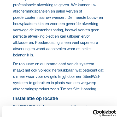
professionele afwerking te geven. We kunnen uw
afschermingspanelen en palen verven of
poedercoaten naar uw wensen. De meeste bouw- en
bouwplaatsen kiezen voor een geverfde afwerking
vanwege de kostenbesparing, hoewel verven geen
perfecte afwerking biedt en kan uitlopen en/of
afbladderen. Poedercoating is een veel superieure
afwerking en wordt aanbevolen waar esthetiek
belangrijk is.
De robuuste en duurzame aard van dit systeem
maakt het ook volledig herbruikbaar, wat betekent dat
u meer waar voor uw geld krijgt door een SteelWall-
systeem te gebruiken in plaats van een wegwerp
afschermingsproduct zoals Timber Site Hoarding.
Installatie op locatie
Bij HERMEQ bieden we een installatieservice op
locatie die gewijd is aan het leveren van eersteklas