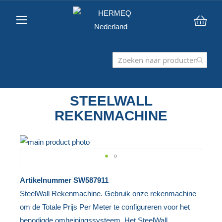
Win
STEELWALL
REKENMACHINE
Ga
naar
het
Ga
Artikelnummer
SW587911
einde
naar
SteelWall Rekenmachine. Gebruik onze rekenmachine
van
het
om de Totale Prijs Per Meter te configureren voor het
de
begin
benodigde omheiningssysteem. Het SteelWall
afbeeldingen-