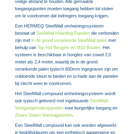
veilige afstand te houden. Alle gemaakte
toegangspunten moeten toegang hebben tot sloten
om te voorkomen dat indringers toegang krijgen.
Een HERMEQ SteelWall omheiningssysteem
bestaat uit
SteelWall Hoarding Panelen
die verbonden
zijn met
in de grond verankerde SteelWall palen
met
behulp van
Top Hat Beugels en M10 Bouten.
Het
systeem is beschikbaar in hoogtes van zowel 2,0
meter als 2,4 meter, waarbij de in de grond
verankerde palen typisch 600mm ingegraven zijn om
voldoende steun te bieden en schade aan de panelen
bij slecht weer te voorkomen.
Het SteelWall compound omheiningssysteem wordt
ook typisch geleverd met ingebouwde
SteelWall
Voetgangersdeurpanelen
voor burgerlijke toegang en
Zware Stalen Voertuigpoorten
.
Een SteelWall compound kan ook worden afgewerkt
in bedrijfskleuren om een esthetisch aangename en