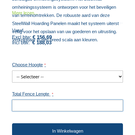
van
omheiningssysteem is ontworpen voor het beveiligen
gallerij
de
Meer lezen...
van terreinomtrekken. De robuuste aard van deze
afbeeldingen-
SteelWall Hoarding Panelen maakt het systeem uiterst
gallerij
Vanaf
veilig voor het opslaan van uw goederen en uitrusting.
€ 156,69
Verkrijgbaar in een breed scala aan kleuren.
€ 188,03
Choose Hoogte
Total Fence Lengte
In Winkelwagen