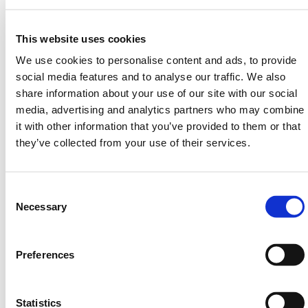
hekoplossingen. Met een team van bekwame en
deskundige professionals garanderen we een
This website uses cookies
ongeëvenaard niveau van expertise in elk project dat
we ondernemen.
We use cookies to personalise content and ads, to provide
social media features and to analyse our traffic. We also
Zie onze
Installatie op locatie
site of neem vandaag
share information about your use of our site with our social
nog contact op met ons installatieteam via telefoon
media, advertising and analytics partners who may combine
0800 888 6262
of e-mail
projects@hermeq.com
voor
it with other information that you’ve provided to them or that
een offerte.
they’ve collected from your use of their services.
We bieden turnkey oplossingen die voldoen aan de
unieke vereisten van onze klanten. Of het nu gaat om
een landelijke inzet of een lokaal project, HERMEQ
Consent
Installatie op locatie zorgt voor een snelle en
Selection
Necessary
professionele servicelevering, aangepast aan de
tijdlijn van elk project.
Preferences
HERMEQ heeft een breed assortiment
Stalen
Bouwafschermingen
,
Tijdelijke Hekken
,
Permanente
Hekken
&
Wegafzettingen
die voldoen aan alle
Statistics
vereiste veiligheidsspecificaties en -voorschriften.