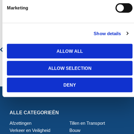
Marketing
Aanbevolen producten
Show details
Looppoort Bouwhek
ALLOW ALL
€ 111,08
€ 134,41
ALLOW SELECTION
DENY
ALLE CATEGORIEËN
Afzettingen
Tillen en Transport
Verkeer en Veiligheid
Bouw