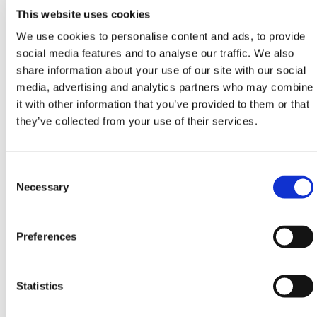
aan alle vereiste veiligheidsspecificaties en
This website uses cookies
regelgevingen.
We use cookies to personalise content and ads, to provide
social media features and to analyse our traffic. We also
Hulp nodig? Contacteer HERMEQ
vandaag nog.
share information about your use of our site with our social
media, advertising and analytics partners who may combine
Neem contact op met ons team via telefoon
0121
it with other information that you’ve provided to them or that
725 2338
, email
verkoop@hermeq.nl
of gebruik onze
they’ve collected from your use of their services.
live chat functie tussen 8:00 en 17:00 voor hulp bij het
ontdekken van ons assortiment.
Heb je nog hulp nodig? Neem dan
Consent
contact op met HERMEQ.
Selection
Necessary
Neem contact op door te e-mailen
naar
sales@hermeq.nl
of bel ons tussen 9:00 en
Preferences
17:00 op
+31 202417011
Statistics