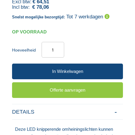
€ 64,51
€ 78,06
gallerij
Tot 7 werkdagen
Snelst mogelijke bezorgtijd:
OP VOORRAAD
Hoeveelheid
In Winkelwagen
Offerte aanvragen
DETAILS
Deze LED knipperende omheiningslichten kunnen