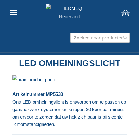
Win
LED OMHEININGSLICHT
Ga
naar
Ga
Artikelnummer
MP5533
het
naar
Ons LED omheiningslicht is ontworpen om te passen op
einde
het
gaashekwerk systemen en knippert 80 keer per minuut
van
begin
om ervoor te zorgen dat uw hek zichtbaar is bij slechte
de
van
lichtomstandigheden.
afbeeldingen-
de
gallerij
afbeeldingen-