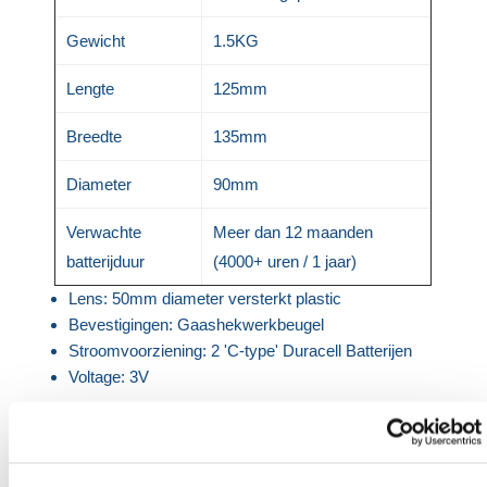
Gewicht
1.5KG
Lengte
125mm
Breedte
135mm
Diameter
90mm
Verwachte
Meer dan 12 maanden
batterijduur
(4000+ uren / 1 jaar)
Lens: 50mm diameter versterkt plastic
Bevestigingen: Gaashekwerkbeugel
Stroomvoorziening: 2 'C-type' Duracell Batterijen
Voltage: 3V
HERMEQ heeft een breed assortiment aan
Tijdelijke
Gaashekwerken
,
Akoestische Barrières
,
Boom
Beschermingshekken
&
Accessoires
die voldoen