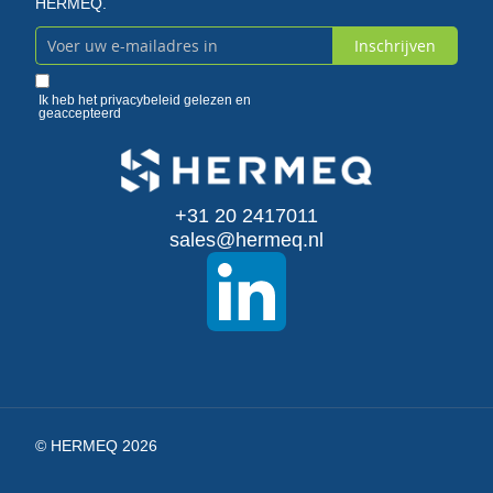
HERMEQ.
Inschrijven
Abonneer
u
Ik heb het
privacybeleid
gelezen en
geaccepteerd
op
onze
+31 20 2417011
nieuwsbrief
sales@hermeq.nl
© HERMEQ 2026