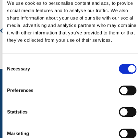
We use cookies to personalise content and ads, to provide
social media features and to analyse our traffic. We also
Bouwhek Anti-Climb
share information about your use of our site with our social
media, advertising and analytics partners who may combine
it with other information that you’ve provided to them or that
€ 34,10
€ 41,26
they’ve collected from your use of their services.
Consent
Selection
Necessary
Preferences
ALLE CATEGORIEËN
Afzettingen
Tillen en Transport
Statistics
Verkeer en Veiligheid
Bouw
Tijdelijke Hekwerken
Zagen en Boren
Permanent Hekwerk
Afval en absorptiemateriaal
Marketing
Grondbescherming &
Opslag