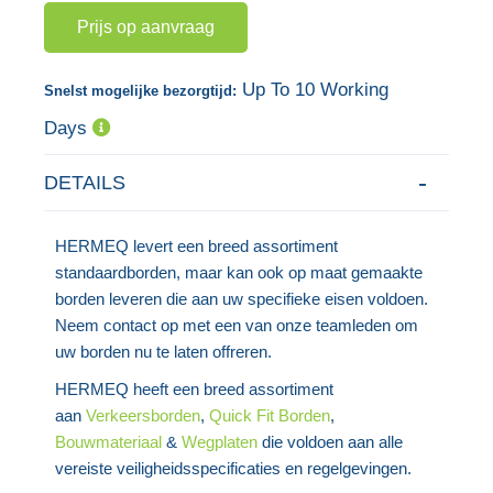
Prijs op aanvraag
gallerij
afbeeldingen-
gallerij
Up To 10 Working
Snelst mogelijke bezorgtijd:
Days
DETAILS
HERMEQ levert een breed assortiment
standaardborden, maar kan ook op maat gemaakte
borden leveren die aan uw specifieke eisen voldoen.
Neem contact op met een van onze teamleden om
uw borden nu te laten offreren.
HERMEQ heeft een breed assortiment
aan
Verkeersborden
,
Quick Fit Borden
,
Bouwmateriaal
&
Wegplaten
die voldoen aan alle
vereiste veiligheidsspecificaties en regelgevingen.