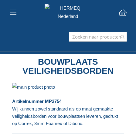
Win
BOUWPLAATS
VEILIGHEIDSBORDEN
Ga
naar
Ga
Artikelnummer
MP2754
het
naar
Wij kunnen zowel standaard als op maat gemaakte
einde
het
veiligheidsborden voor bouwplaatsen leveren, gedrukt
van
begin
op Correx, 3mm Foamex of Dibond.
de
van
afbeeldingen-
de