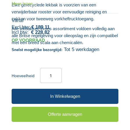
Meer lezen...
Elke gerecyclede lekbak is voorzien van een
gallerij
afbeeldingen-
verwijderbaar rooster voor eenvoudige reiniging en
gallerij
zakken voor tweeweg vorkheftrucktoegang.
Vanaf
€ 189,11
Alle lekbakken in ons assortiment voldoen volledig aan
€ 228,82
alle Britse regelgeving voor olieopslag en zijn compatibel
OP VOORRAAD
met een breed scala aan chemicaliën.
Tot 5 werkdagen
Snelst mogelijke bezorgtijd:
Hoeveelheid
In Winkelwagen
Offerte aanvragen