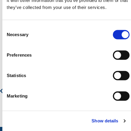
it with other information that you’ve provided to them or that
naar
sales@hermeq.nl
of bel ons tussen 9:00 en
they’ve collected from your use of their services.
17:00 op
+31 202417011
Consent
Selection
Necessary
Aanbevolen producten
Preferences
Statistics
Gereviseerde IBC-container - 1000 Liter
€ 122,34
€ 148,03
Marketing
Show details