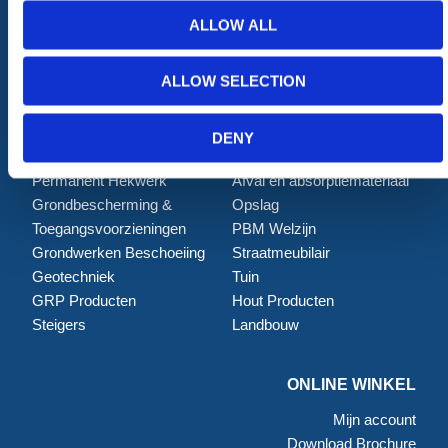
ALLOW ALL
ALLE CATEGORIEËN
ALLOW SELECTION
Afzettingen
Tillen en Transport
Verkeer en Veiligheid
Bouw
DENY
Tijdelijke Hekwerken
Zagen en Boren
Permanent Hekwerk
Afval en absorptiemateriaal
Grondbescherming &
Opslag
Toegangsvoorzieningen
PBM Welzijn
Grondwerken Beschoeiing
Straatmeubilair
Geotechniek
Tuin
GRP Producten
Hout Producten
Steigers
Landbouw
ONLINE WINKEL
Mijn account
Download Brochure