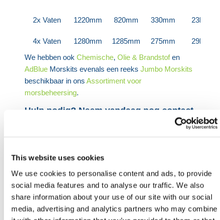
2x Vaten
1220mm
820mm
330mm
23kg
4x Vaten
1280mm
1285mm
275mm
29kg
We hebben ook
Chemische
,
Olie & Brandstof
en
AdBlue
Morskits evenals een reeks
Jumbo Morskits
beschikbaar in ons
Assortiment voor
morsbeheersing
.
Hulp nodig? Neem vandaag nog contact
op met HERMEQ.
Neem contact op met ons team via telefoon
0121
725 2338
, e-mail
sales@hermeq.nl
of gebruik onze
This website uses cookies
live chat-functie tussen 8:00 en 17:00 uur voor hulp
bij het ontdekken van ons assortiment.
We use cookies to personalise content and ads, to provide
social media features and to analyse our traffic. We also
Heb je nog hulp nodig? Neem dan
share information about your use of our site with our social
contact op met HERMEQ.
media, advertising and analytics partners who may combine
Neem contact op door te e-mailen