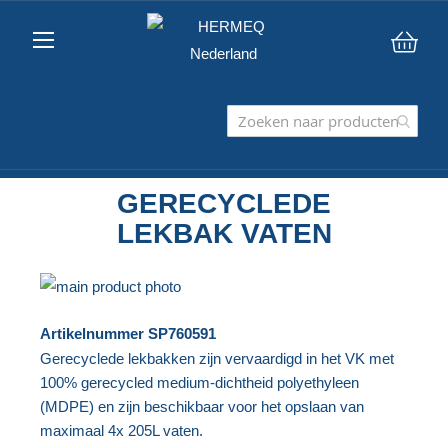
Win
GERECYCLEDE
LEKBAK VATEN
Ga
naar
Ga
Artikelnummer
SP760591
het
naar
Gerecyclede lekbakken zijn vervaardigd in het VK met
einde
het
100% gerecycled medium-dichtheid polyethyleen
van
begin
(MDPE) en zijn beschikbaar voor het opslaan van
de
van
maximaal 4x 205L vaten.
afbeeldingen-
de