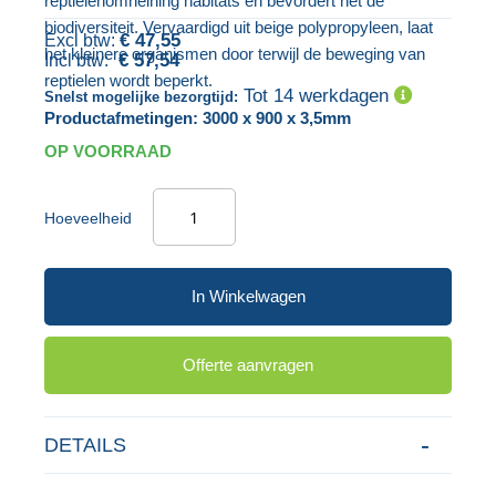
reptielenomheining habitats en bevordert het de
gallerij
biodiversiteit. Vervaardigd uit beige polypropyleen, laat
€ 47,55
het kleinere organismen door terwijl de beweging van
€ 57,54
reptielen wordt beperkt.
Tot 14 werkdagen
Snelst mogelijke bezorgtijd:
Productafmetingen: 3000 x 900 x 3,5mm
OP VOORRAAD
Hoeveelheid
In Winkelwagen
Offerte aanvragen
DETAILS