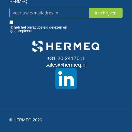
HERMEQ.
Inschrijven
Abonneer
u
Ik heb het
privacybeleid
gelezen en
geaccepteerd
op
onze
+31 20 2417011
nieuwsbrief
sales@hermeq.nl
© HERMEQ 2026