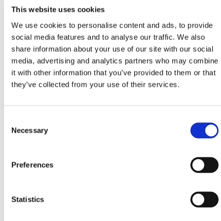
This website uses cookies
Treksterkte (Mpa)
26
N/mm
2
We use cookies to personalise content and ads, to provide
Rek bij breuk
460%
social media features and to analyse our traffic. We also
share information about your use of our site with our social
Buigvastheid bij
42
N/mm
2
media, advertising and analytics partners who may combine
vloeigrens (Mpa)
it with other information that you’ve provided to them or that
they’ve collected from your use of their services.
Buigmodulus (Mpa)
1250N/mm
2
Lineaire thermische
0.150
mm/m/°c
Consent
uitzetting
Selection
Necessary
Oppervlakteverspreiding
Klasse 3
van vlam
Preferences
HERMEQ heeft een breed assortiment
Geotechniek
,
Geotextielen
,
Geomembranen
&
Wortelbarrières
die
Statistics
voldoen aan alle vereiste veiligheidsspecificaties en
regelgevingen.