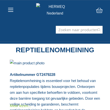
Win
REPTIELENOMHEINING
Ga
naar
Ga
Artikelnummer
GT2479228
het
naar
Reptielenomheining is essentieel voor het behoud van
einde
het
reptielenpopulaties tijdens bouwprojecten. Ontworpen
van
begin
om aan hun specifieke behoeften te voldoen, voorkomt
de
van
deze barrière toegang tot gevaarlijke gebieden. Door een
afbeeldingen-
de
veilige scheiding te garanderen, beschermt
Meer lezen...
gallerij
afbeeldingen-