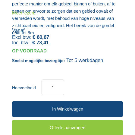
de
van
perfecte manier om elk gebied, binnen of buiten, af te
afbeeldingen-
de
zetten om ervoor te zorgen dat een gebied opvalt of
Meer lezen...
gallerij
afbeeldingen-
vermeden wordt, met behoud van hoge niveaus van
gallerij
zichtbaarheid en veiligheid. Het bereik van de gordel
Vanaf
reikt tot 9m.
€ 60,67
€ 73,41
OP VOORRAAD
Tot 5 werkdagen
Snelst mogelijke bezorgtijd:
Hoeveelheid
In Winkelwagen
Offerte aanvragen