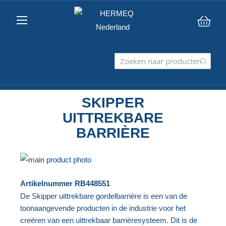
Win
SKIPPER
UITTREKBARE
BARRIÈRE
Ga
naar
Ga
Artikelnummer
RB448551
het
naar
De Skipper uittrekbare gordelbarrière is een van de
einde
het
toonaangevende producten in de industrie voor het
van
begin
creëren van een uittrekbaar barrièresysteem. Dit is de