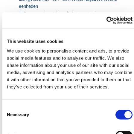
eenheden
Zelfspannende ratel houdt de tape strak
Robuust en duurzaam
Kleur: Oranje | Tape/Gordel Bereik: 9m
This website uses cookies
HERMEQ heeft een breed assortiment van
We use cookies to personalise content and ads, to provide
Uittrekbare Palen
,
Zware Palen
,
Buitenpalen
&
social media features and to analyse our traffic. We also
Nachtzicht Palen
, die voldoen aan alle vereiste
share information about your use of our site with our social
veiligheidsspecificaties en regelgeving. Lichtgewicht,
media, advertising and analytics partners who may combine
eenvoudig te gebruiken en gemaakt van
it with other information that you’ve provided to them or that
hoogwaardige materialen in het VK!
they’ve collected from your use of their services.
Hulp nodig? Contacteer HERMEQ
vandaag nog.
Neem contact op met ons team via telefoon
0121
Consent
725 2338
, email
sales@hermeq.nl
of gebruik onze
Selection
Necessary
live chat functie tussen 8:00 en 17:00 uur voor hulp
bij het ontdekken van ons assortiment.