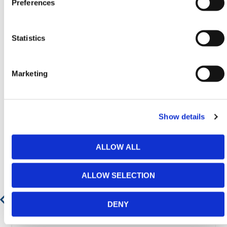
Preferences
Heb je nog hulp nodig? Neem dan
contact op met HERMEQ.
Neem contact op door te e-mailen
Statistics
naar
sales@hermeq.nl
of bel ons tussen 9:00 en
17:00 op
+31 202417011
Marketing
Show details
Aanbevolen producten
ALLOW ALL
ALLOW SELECTION
Ontvangerclip – Intrekbare Veiligheidsbarrière
DENY
€ 13,36
€ 16,17