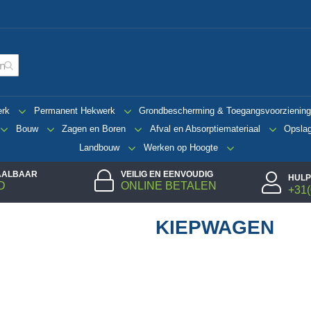
erk
Permanent Hekwerk
Grondbescherming & Toegangsvoorzienin
Bouw
Zagen en Boren
Afval en Absorptiemateriaal
Opsla
Landbouw
Werken op Hoogte
TAALBAAR
VEILIG EN EENVOUDIG
HULP
D
ONLINE BETALEN
+31(
KIEPWAGEN