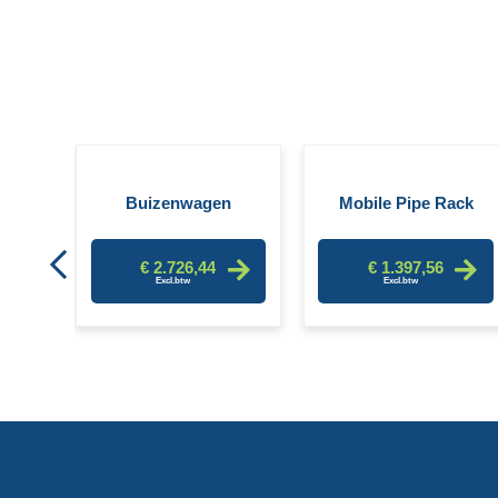
Pallet
Buizenwagen
Mobile Pipe Rack
€ 2.726,44
€ 1.397,56