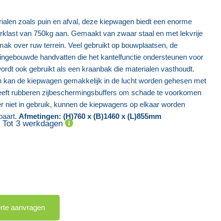
rialen zoals puin en afval, deze kiepwagen biedt een enorme
rklast van 750kg aan. Gemaakt van zwaar staal en met lekvrije
ak over ruw terrein. Veel gebruikt op bouwplaatsen, de
ingebouwde handvatten
die het kantelfunctie ondersteunen voor
wordt ook gebruikt als een kraanbak die materialen vasthoudt.
Plaatmateriaal Trolley
 kan de kiepwagen gemakkelijk in de lucht worden gehesen met
Buizen
eeft rubberen zijbeschermingsbuffers om schade te voorkomen
r niet in gebruik, kunnen de kiepwagens op elkaar worden
€ 732,62
paart.
Afmetingen: (H)760 x (B)1460 x (L)855mm
Tot 3 werkdagen
€ 2.7
erte aanvragen