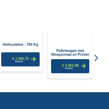
Handp
Heftruckkist - 750 Kg
Palletwagen met
Weegschaal en Printer
€ 1.566,72
€ 3.962,88