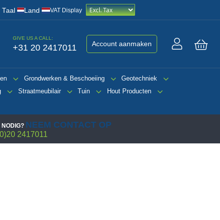
/
Taal
Land
VAT Display
GIVE US A CALL:
Account aanmaken
+31 20 2417011
Win
gen
Grondwerken & Beschoeiing
Geotechniek
g
Straatmeubilair
Tuin
Hout Producten
NEEM CONTACT OP
 NODIG?
0)20 2417011