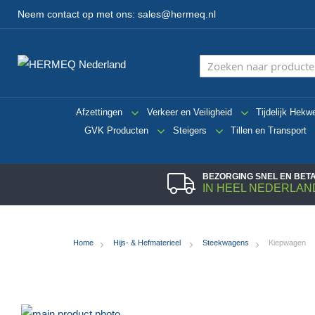
Neem contact op met ons:
sales@hermeq.nl
Afzettingen
Verkeer en Veiligheid
Tijdelijk Hekw
GVK Producten
Steigers
Tillen en Transport
BEZORGING SNEL EN BE
IN HEEL NEDERLAN
Home
Hijs- & Hefmaterieel
Steekwagens
Kiepwagen
Ga