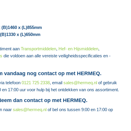
x (B)1460 x (L)855mm
x (B)1330 x (L)650mm
timent aan
Transportmiddelen
,
Hef- en Hijsmiddelen
,
ms
die voldoen aan alle vereiste veiligheidsspecificaties en -
em vandaag nog contact op met HERMEQ.
ia telefoon
0121 725 2338
, email
sales@hermeq.nl
of gebruik
0 en 17:00 uur voor hulp bij het ontdekken van ons assortiment.
 Neem dan contact op met HERMEQ.
en naar
sales@hermeq.nl
of bel ons tussen 9:00 en 17:00 op