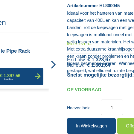
Artikelnummer
HL800045
Ideaal voor het hanteren van mate
capaciteit van 400L
en kan een we
en
banden, rolt de kiepwagen met gem
kiepwagen is multifunctioneel met
veilig lossen van materialen. Het 
Enkelvoudige Balkenwagen
Meer lezen...
Met extra duurzame kraanhijsogen
le Pipe Rack
een kraan zonder problemen en h
€ 1.323,67
tijdens het manoeuvreren. Wannee
€ 1.601,64
€ 317,87
gestapeld, wat efficiënt ruimte bes
Snelst mogelijke bezorgtijd:
€ 1.397,56
OP VOORRAAD
Hoeveelheid
In Winkelwagen
Off