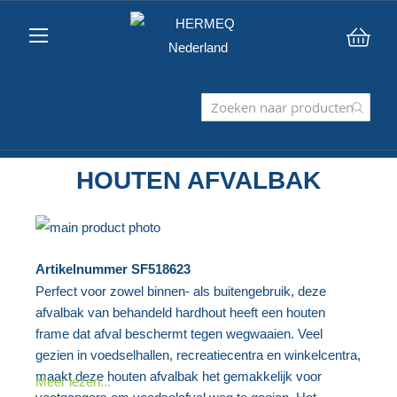
Win
HOUTEN AFVALBAK
Ga
naar
Ga
Artikelnummer
SF518623
het
naar
Perfect voor zowel binnen- als buitengebruik, deze
einde
het
afvalbak van behandeld hardhout heeft een houten
van
begin
frame dat afval beschermt tegen wegwaaien. Veel
de
van
gezien in voedselhallen, recreatiecentra en winkelcentra,
afbeeldingen-
de
maakt deze houten afvalbak het gemakkelijk voor
Meer lezen...
gallerij
afbeeldingen-