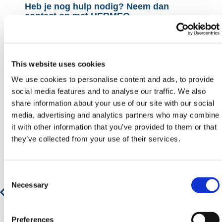
Heb je nog hulp nodig? Neem dan
contact op met HERMEQ.
Neem contact op door te e-mailen
naar
sales@hermeq.nl
of bel ons tussen 9:00 en
17:00 op
+31 202417011
This website uses cookies
We use cookies to personalise content and ads, to provide
social media features and to analyse our traffic. We also
share information about your use of our site with our social
media, advertising and analytics partners who may combine
Aanbevolen producten
it with other information that you’ve provided to them or that
they’ve collected from your use of their services.
Buitenafvalbak voor Hondenpoep
Consent
Selection
Necessary
€ 204,17
€ 247,05
Preferences