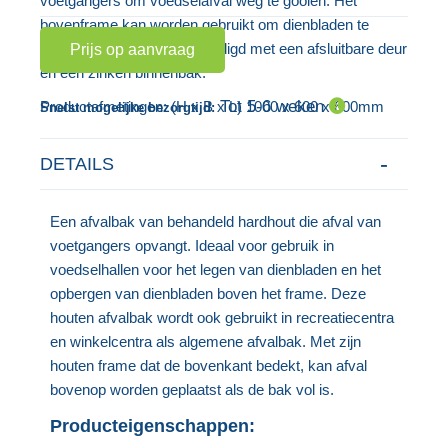
voetgangers om voedselafval weg te gooien. Het
gallerij
bovenframe kan worden gebruikt om dienbladen te
houden na gebruik. Vervaardigd met een afsluitbare deur
Prijs op aanvraag
en een zinken binnenbak.
Tot 5-6 weken
Productafmetingen: (H x B x L) 1000 x 600 x 600mm
Snelst mogelijke bezorgtijd:
DETAILS
Een afvalbak van behandeld hardhout die afval van
voetgangers opvangt. Ideaal voor gebruik in
voedselhallen voor het legen van dienbladen en het
opbergen van dienbladen boven het frame. Deze
houten afvalbak wordt ook gebruikt in recreatiecentra
en winkelcentra als algemene afvalbak. Met zijn
houten frame dat de bovenkant bedekt, kan afval
bovenop worden geplaatst als de bak vol is.
Producteigenschappen: