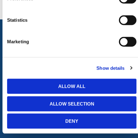
Statistics
Marketing
ALLE CATEGORIEËN
Afzettingen
Tillen en Transport
Verkeer en Veiligheid
Bouw
Show details
Tijdelijke Hekwerken
Zagen en Boren
Permanent Hekwerk
Afval en absorptiemateriaal
ALLOW ALL
Grondbescherming &
Opslag
Toegangsvoorzieningen
PBM Welzijn
Grondwerken Beschoeiing
Straatmeubilair
ALLOW SELECTION
Geotechniek
Tuin
GRP Producten
Hout Producten
DENY
Steigers
Landbouw