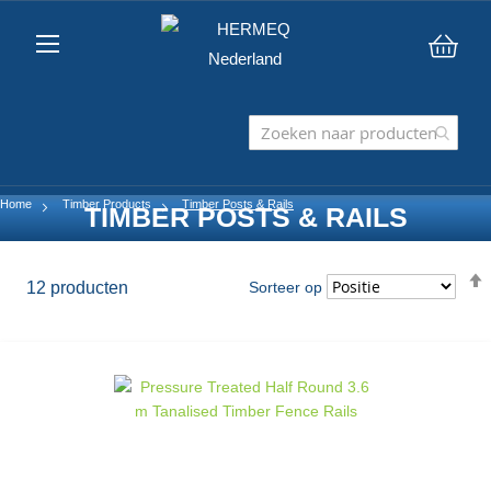
Win
Home
Timber Products
Timber Posts & Rails
TIMBER POSTS & RAILS
12
producten
Sorteer op