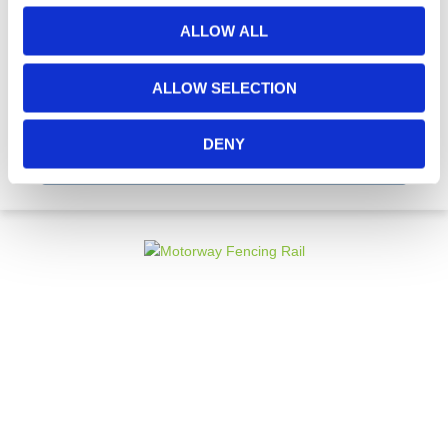
ALLOW ALL
UC4 Geïmpregneerde Houten Paal
ALLOW SELECTION
DENY
€ 6,81