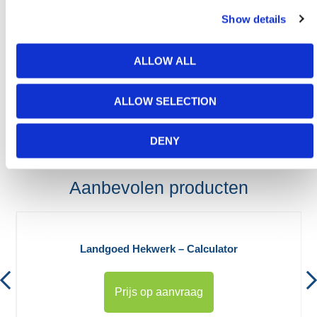
Heb je nog hulp nodig? Neem dan
Show details
contact op met HERMEQ.
Neem contact op door te e-mailen
ALLOW ALL
naar
sales@hermeq.nl
of bel ons tussen 9:00 en
17:00 op
+31 202417011
ALLOW SELECTION
DENY
Aanbevolen producten
Landgoed Hekwerk – Calculator
Prijs op aanvraag