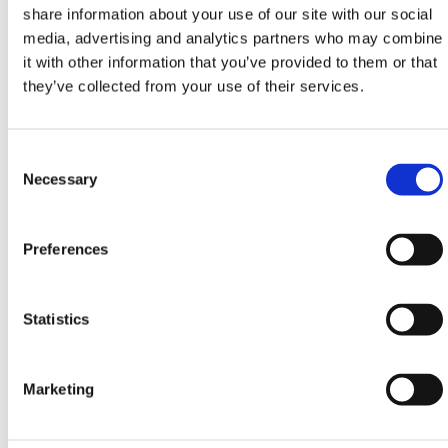
gebruikt. Tijdens de installatie wordt aanbevolen om
share information about your use of our site with our social
altijd veiligheidsbrillen, handschoenen en laarzen te
media, advertising and analytics partners who may combine
dragen.
it with other information that you’ve provided to them or that
they’ve collected from your use of their services.
Alle hierboven genoemde PBM's zijn ook online te
vinden in de PBM-afdeling van HERMEQ,
gegarandeerd om u veilig te houden terwijl u er stijlvol
Consent
uitziet.
Selection
Necessary
Hulp nodig? Neem vandaag nog contact
op met HERMEQ.
Preferences
Neem contact op met ons team via telefoon
0121
725 2338
, e-mail
verkoop@hermeq.nl
of gebruik
onze live chat-functie tussen 8:00 en 17:00 uur voor
Statistics
hulp bij het ontdekken van ons assortiment.
Levertijden variëren afhankelijk van de hoeveelheid
bestelde omheining. HERMEQ streeft ernaar de
Marketing
omheining tijdig te leveren, met de meeste
omheiningen geleverd binnen 3 tot 5 werkdagen.