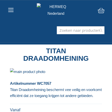
Win
TITAN
DRAADOMHEINING
Ga
naar
Ga
Artikelnummer
WC7057
het
naar
Titan Draadomheining beschermt vee veilig en voorkomt
einde
het
efficiënt dat ze toegang krijgen tot andere gebieden.
van
begin
de
van
Vanaf
afbeeldingen-
de