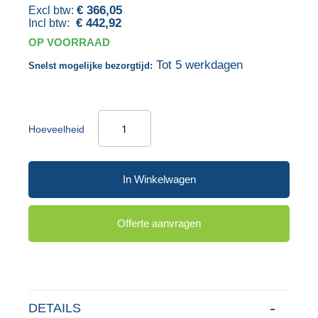
€ 366,05
gallerij
afbeeldingen-
€ 442,92
gallerij
OP VOORRAAD
Tot 5 werkdagen
Snelst mogelijke bezorgtijd:
Hoeveelheid
In Winkelwagen
Offerte aanvragen
DETAILS