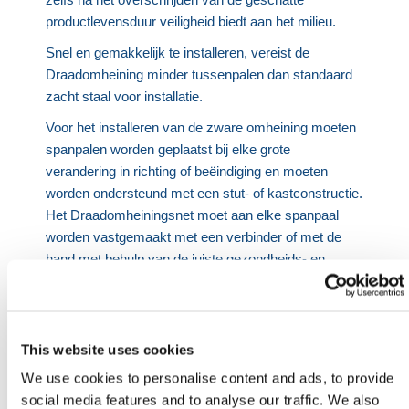
productlevensduur veiligheid biedt aan het milieu.
Snel en gemakkelijk te installeren, vereist de
Draadomheining minder tussenpalen dan standaard
zacht staal voor installatie.
Voor het installeren van de zware omheining moeten
spanpalen worden geplaatst bij elke grote
verandering in richting of beëindiging en moeten
worden ondersteund met een stut- of kastconstructie.
Het Draadomheiningsnet moet aan elke spanpaal
worden vastgemaakt met een verbinder of met de
hand met behulp van de juiste gezondheids- en
veiligheidsmaatregelen. Bij het gebruik van nietjes,
vermijd het te strak vastnieten van de omheining,
omdat dit de verzinkte afwerking van de Titan
Draadomheining kan beschadigen.
This website uses cookies
Om tijdens de installatie zo veilig mogelijk te blijven,
We use cookies to personalise content and ads, to provide
moet de juiste beschermende kleding worden
social media features and to analyse our traffic. We also