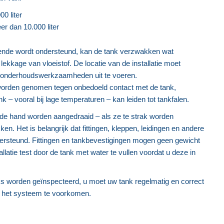
0 liter
r dan 10.000 liter
oende wordt ondersteund, kan de tank verzwakken wat
en lekkage van vloeistof. De locatie van de installatie moet
e onderhoudswerkzaamheden uit te voeren.
orden genomen tegen onbedoeld contact met de tank,
 – vooral bij lage temperaturen – kan leiden tot tankfalen.
et de hand worden aangedraaid – als ze te strak worden
n. Het is belangrijk dat fittingen, kleppen, leidingen en andere
ersteund. Fittingen en tankbevestigingen mogen geen gewicht
allatie test door de tank met water te vullen voordat u deze in
ks worden geïnspecteerd, u moet uw tank regelmatig en correct
n het systeem te voorkomen.