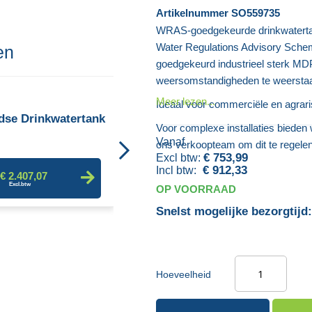
Artikelnummer
SO559735
WRAS-goedgekeurde drinkwatertan
Water Regulations Advisory Schem
en
goedgekeurd industrieel sterk MD
weersomstandigheden te weerstaan
Geïsoleerde Watertank
Meer lezen...
Ideaal voor commerciële en agrar
dse Drinkwatertank
Voor complexe installaties bieden
Vanaf
ons verkoopteam om dit te regelen
€ 2.758,59
€ 753,99
€ 912,33
€ 2.407,07
OP VOORRAAD
Snelst mogelijke bezorgtijd:
Hoeveelheid