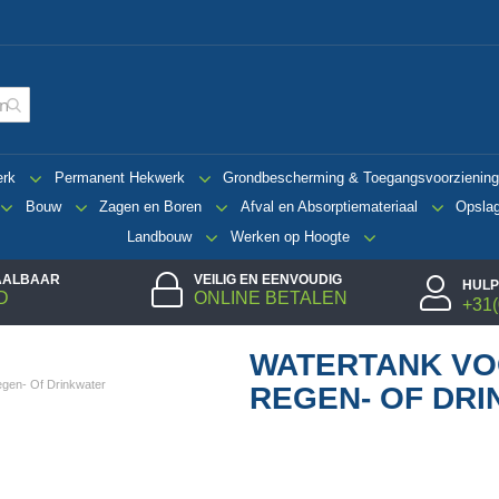
erk
Permanent Hekwerk
Grondbescherming & Toegangsvoorzienin
Bouw
Zagen en Boren
Afval en Absorptiemateriaal
Opsla
Landbouw
Werken op Hoogte
TAALBAAR
VEILIG EN EENVOUDIG
HULP
D
ONLINE BETALEN
+31(
WATERTANK VO
gen- Of Drinkwater
REGEN- OF DR