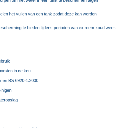
orpen om het water in een tank te beschermen tegen
egelen het vullen van een tank zodat deze kan worden
tbescherming te bieden tijdens perioden van extreem koud weer.
ebruik
barsten in de kou
ormen BS 6920-1:2000
einigen
teropslag