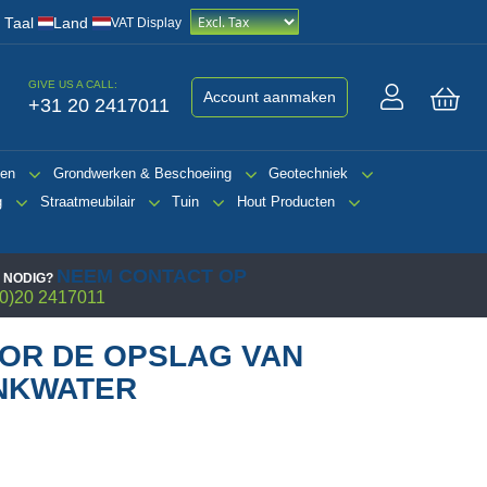
/
Taal
Land
VAT Display
GIVE US A CALL:
Account aanmaken
+31 20 2417011
Win
gen
Grondwerken & Beschoeiing
Geotechniek
g
Straatmeubilair
Tuin
Hout Producten
NEEM CONTACT OP
 NODIG?
0)20 2417011
OR DE OPSLAG VAN
INKWATER