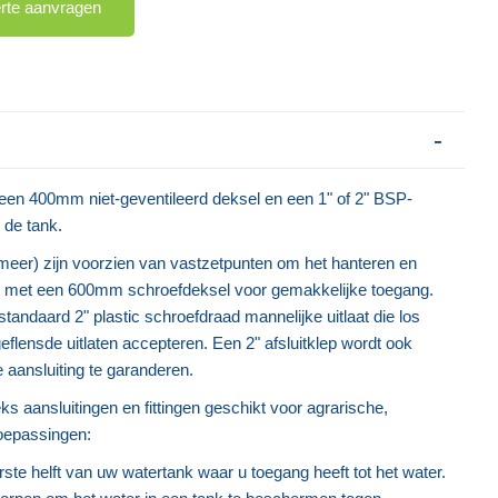
erte aanvragen
t een 400mm niet-geventileerd deksel en een 1" of 2" BSP-
 de tank.
meer) zijn voorzien van vastzetpunten om het hanteren en
en met een 600mm schroefdeksel voor gemakkelijke toegang.
tandaard 2" plastic schroefdraad mannelijke uitlaat die los
eflensde uitlaten accepteren. Een 2" afsluitklep wordt ook
aansluiting te garanderen.
 aansluitingen en fittingen geschikt voor agrarische,
oepassingen:
ste helft van uw watertank waar u toegang heeft tot het water.