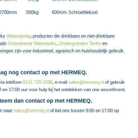
 2700mm
500kg
600mm Schroefdeksel
eks
Wateropslag
producten die drinkbare en niet-drinkbare
nals
Geïsoleerde Watertanks
,
Ondergrondse Tanks
en
ingen zijn voor industrieel, agrarisch en huishoudelijk gebruik.
aag nog contact op met HERMEQ.
ia telefoon
0121 725 2338
, e-mail
sales@hermeq.nl
of gebruik
0 en 17:00 uur voor hulp bij het ontdekken van ons assortiment.
 Neem dan contact op met HERMEQ.
en naar
sales@hermeq.nl
of bel ons tussen 9:00 en 17:00 op