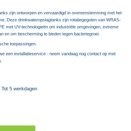
ks zijn ontworpen en vervaardigd in overeenstemming met het
e. Deze drinkwateropslagtanks zijn rotatiegegoten van WRAS-
PE met UV-technologieën om industriële omgevingen, extreme
 en om bescherming te bieden tegen bacteriegroei.
ische toepassingen.
Industriële Watertank
Ondergrondse D
 we een installatieservice - neem vandaag nog contact op met
.
€ 2.052,40
€ 2.4
Tot 5 werkdagen