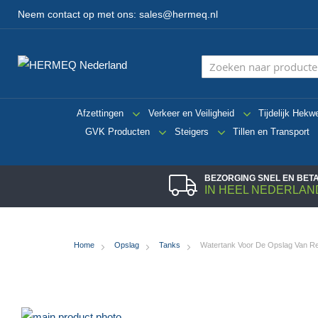
Neem contact op met ons:
sales@hermeq.nl
Afzettingen
Verkeer en Veiligheid
Tijdelijk Hekw
GVK Producten
Steigers
Tillen en Transport
BEZORGING SNEL EN BE
IN HEEL NEDERLAN
Home
Opslag
Tanks
Watertank Voor De Opslag Van Re
Ga