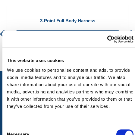
3-Point Full Body Harness
€ 61,82
€ 74,80
This website uses cookies
We use cookies to personalise content and ads, to provide
social media features and to analyse our traffic. We also
share information about your use of our site with our social
media, advertising and analytics partners who may combine
ALLE CATEGORIEËN
it with other information that you’ve provided to them or that
they’ve collected from your use of their services.
Afzettingen
Tillen en Transport
Verkeer en Veiligheid
Bouw
Tijdelijke Hekwerken
Zagen en Boren
Consent
Permanent Hekwerk
Afval en absorptiemateriaal
Selection
Necessary