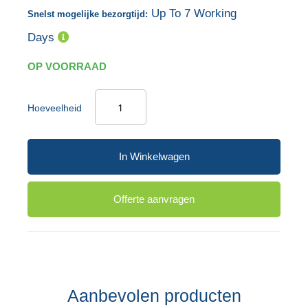
de
van
Up To 7 Working
Snelst mogelijke bezorgtijd:
afbeeldingen-
de
Days
gallerij
afbeeldingen-
gallerij
OP VOORRAAD
Hoeveelheid
In Winkelwagen
Offerte aanvragen
Aanbevolen producten