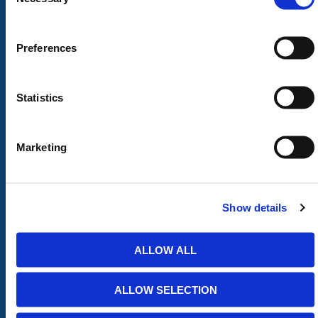
Grondbescherming &
Opslag
Toegangsvoorzieningen
PBM Welzijn
Grondwerken Beschoeiing
Straatmeubilair
Preferences
Geotechniek
Tuin
GRP Producten
Hout Producten
Steigers
Landbouw
Statistics
ONLINE WINKEL
Marketing
Mijn account
Download Brochure
Help & Veelgestelde vragen
Show details
Algemene Voorwaarden
Privacybeleid
Levering & Afhalen
ALLOW ALL
Retourneren
Over ons
ALLOW SELECTION
Contact