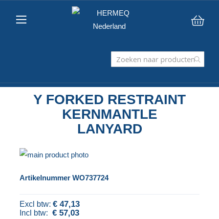
Win
Y FORKED RESTRAINT
KERNMANTLE
LANYARD
Ga
naar
Ga
Artikelnummer
WO737724
het
naar
einde
het
€ 47,13
van
begin
€ 57,03