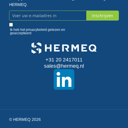
HERMEQ.
Inschrijven
Abonneer
u
Ik heb het
privacybeleid
gelezen en
geaccepteerd
op
onze
+31 20 2417011
nieuwsbrief
sales@hermeq.nl
© HERMEQ 2026