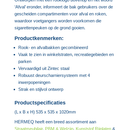
‘Afval’ eronder, informeert de bak gebruikers over de
gescheiden compartimenten voor afval en roken,
waardoor voetgangers worden voorkomen die
sigarettenpeuken op de grond gooien.
Productkenmerken:
Rook- en afvalbakken gecombineerd
Vaak te zien in winkelstraten, recreatiegebieden en
parken
Vervaardigd uit Zintec staal
Robuust deurscharniersysteem met 4
inwerpopeningen
Strak en stijlvol ontwerp
Productspecificaties
(L x B x H) 535 x 535 x 1020mm
HERMEQ heeft een breed assortiment aan
Straatmeubilair
,
PBM & Welzijn
,
Kunststof Rijplaten
&