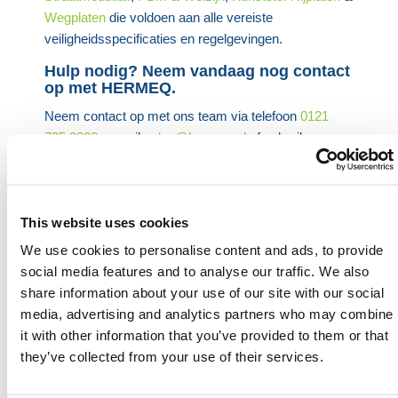
Wegplaten
die voldoen aan alle vereiste
veiligheidsspecificaties en regelgevingen.
Hulp nodig? Neem vandaag nog contact
op met HERMEQ.
Neem contact op met ons team via telefoon
0121
725 2338
, e-mail
sales@hermeq.nl
of gebruik onze
live chat-functie tussen 8:00 en 17:00 uur voor hulp
bij het ontdekken van ons assortiment.
Heb je nog hulp nodig? Neem dan
This website uses cookies
contact op met HERMEQ.
We use cookies to personalise content and ads, to provide
Neem contact op door te e-mailen
social media features and to analyse our traffic. We also
naar
sales@hermeq.nl
of bel ons tussen 9:00 en
share information about your use of our site with our social
17:00 op
+31 202417011
media, advertising and analytics partners who may combine
it with other information that you’ve provided to them or that
they’ve collected from your use of their services.