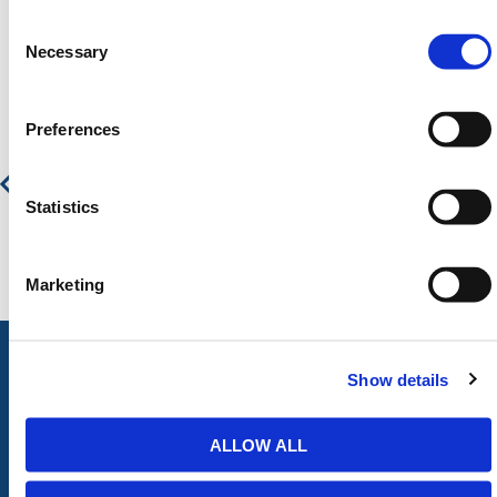
Consent
Aanbevolen producten
Selection
Necessary
Preferences
Openbare Afvalbak - 120L
€ 313,60
€ 379,46
Statistics
Marketing
Show details
ALLE CATEGORIEËN
ALLOW ALL
Afzettingen
Tillen en Transport
Verkeer en Veiligheid
Bouw