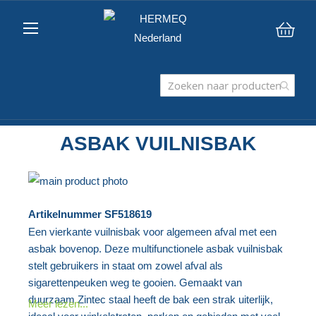
Win
ASBAK VUILNISBAK
Ga
naar
Ga
Artikelnummer
SF518619
het
naar
Een vierkante vuilnisbak voor algemeen afval met een
einde
het
asbak bovenop. Deze multifunctionele asbak vuilnisbak
van
begin
stelt gebruikers in staat om zowel afval als
de
van
sigarettenpeuken weg te gooien. Gemaakt van
afbeeldingen-
de
duurzaam Zintec staal heeft de bak een strak uiterlijk,
Meer lezen...
gallerij
afbeeldingen-