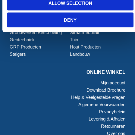
ALLOW SELECTION
Tijdelijke Hekwerken
Zagen en Boren
Permanent Hekwerk
Afval en absorptiemateriaal
Grondbescherming &
Opslag
DENY
Toegangsvoorzieningen
PBM Welzijn
Grondwerken Beschoeiing
Straatmeubilair
Geotechniek
Tuin
GRP Producten
Hout Producten
Steigers
Landbouw
ONLINE WINKEL
Mijn account
Download Brochure
Help & Veelgestelde vragen
Algemene Voorwaarden
Privacybeleid
Levering & Afhalen
Retourneren
Over ons