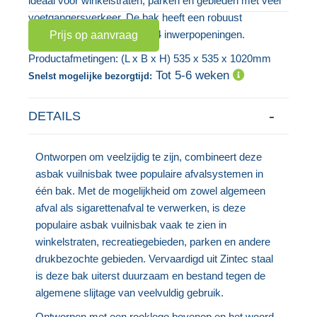
ideaal voor winkelstraten, parken en gebieden met veel
gallerij
voetgangersverkeer. De bak heeft een robuust
deurscharniersysteem met 4 inwerpopeningen.
Prijs op aanvraag
Productafmetingen: (L x B x H) 535 x 535 x 1020mm
Tot 5-6 weken
Snelst mogelijke bezorgtijd:
DETAILS
Ontworpen om veelzijdig te zijn, combineert deze
asbak vuilnisbak twee populaire afvalsystemen in
één bak. Met de mogelijkheid om zowel algemeen
afval als sigarettenafval te verwerken, is deze
populaire asbak vuilnisbak vaak te zien in
winkelstraten, recreatiegebieden, parken en andere
drukbezochte gebieden. Vervaardigd uit Zintec staal
is deze bak uiterst duurzaam en bestand tegen de
algemene slijtage van veelvuldig gebruik.
Ontworpen met een rooklogo bovenop en het woord