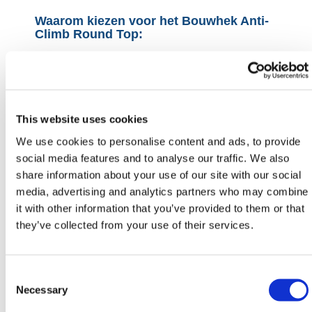
Waarom kiezen voor het Bouwhek Anti-
Climb Round Top:
Wij besparen nooit op kwaliteit in onze zoektocht om
leveranciers te worden van veiligere hekwerken. De
oudere Square Top bouwhekken hebben een laspunt
in elk van de vier hoeken van het hek. Deze hoeken
This website uses cookies
zijn de zwakste plekken van het hek. Dat wil zeggen
dat deze hekken vier potentiele zwakke plekken
We use cookies to personalise content and ads, to provide
hebben. Een Round Top bouwhek elimineert twee
social media features and to analyse our traffic. We also
van deze zwakke plekken door twee in plaats van
share information about your use of our site with our social
vier stukken buis te gebruiken om het frame van het
media, advertising and analytics partners who may combine
bouwhek te vormen.
it with other information that you’ve provided to them or that
they’ve collected from your use of their services.
Waar worden Anti-Climb bouwhekken
gebruikt?
Deze veiligheidshekken zijn perfect voor het
Consent
beveiligen van bouwterreinen. Ze worden vaak
Selection
Necessary
gebruikt om bouwplaatsen af te zetten, uitrusting te