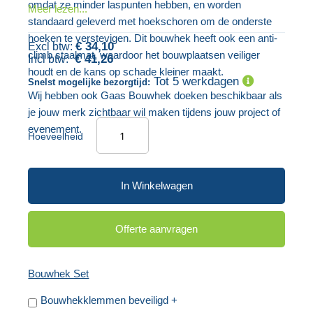
omdat ze minder laspunten hebben, en worden
Meer lezen...
afbeeldingen-
standaard geleverd met hoekschoren om de onderste
gallerij
hoeken te verstevigen. Dit bouwhek heeft ook een anti-
€ 34,10
climb staalmat, waardoor het bouwplaatsen veiliger
€ 41,26
houdt en de kans op schade kleiner maakt.
Tot 5 werkdagen
Snelst mogelijke bezorgtijd:
Wij hebben ook Gaas Bouwhek doeken beschikbaar als
je jouw merk zichtbaar wil maken tijdens jouw project of
evenement.
Hoeveelheid
In Winkelwagen
Offerte aanvragen
Bouwhek Set
Bouwhekklemmen beveiligd
+