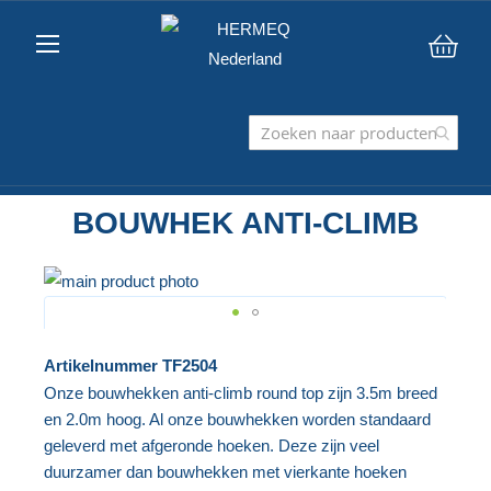
Win
BOUWHEK ANTI-CLIMB
Ga
naar
het
Ga
Artikelnummer
TF2504
einde
naar
Onze bouwhekken anti-climb round top zijn 3.5m breed
van
het
en 2.0m hoog. Al onze bouwhekken worden standaard
de
begin
geleverd met afgeronde hoeken. Deze zijn veel
afbeeldingen-
van
duurzamer dan bouwhekken met vierkante hoeken
gallerij
de