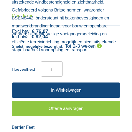
van
uitstekende windbestendigheid en zichtbaarheid.
gallerij
de
Gefabriceerd volgens Britse normen, waaronder
Meer lezen...
afbeeldingen-
BSEN8442, ondersteunt hij bakenbevestigingen en
gallerij
maatwerkbranding. Ideaal voor bouw en openbare
€ 76,07
werken; hij maakt veilige voetgangersgeleiding en
€ 92,04
efficiënte terreininrichting mogelijk en biedt uitstekende
Tot 2-3 weken
Snelst mogelijke bezorgtijd:
stapelbaarheid voor opslag en transport.
Hoeveelheid
In Winkelwagen
Offerte aanvragen
Barrier Feet