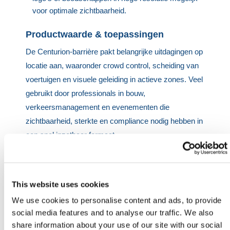
voor optimale zichtbaarheid.
Productwaarde & toepassingen
De Centurion-barrière pakt belangrijke uitdagingen op
locatie aan, waaronder crowd control, scheiding van
voertuigen en visuele geleiding in actieve zones. Veel
gebruikt door professionals in bouw,
verkeersmanagement en evenementen die
zichtbaarheid, sterkte en compliance nodig hebben in
een snel inzetbaar formaat.
Met zijn grote breedte en baken-klare ontwerp is hij
geschikt voor zowel tijdelijke als semi-permanente
This website uses cookies
voetgangersmanagementopstellingen. De veilige
We use cookies to personalise content and ads, to provide
haak-en-oogverbindingen zorgen ervoor dat
social media features and to analyse our traffic. We also
barrièrerijen stabiel blijven onder belasting. Bij niet-
share information about your use of our site with our social