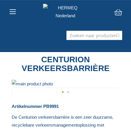
Win
CENTURION
VERKEERSBARRIÈRE
Ga
naar
het
Ga
Artikelnummer
PB9991
einde
naar
van
het
De Centurion verkeersbarrière is een zeer duurzame,
de
begin
recyclebare verkeersmanagementoplossing met
afbeeldingen-