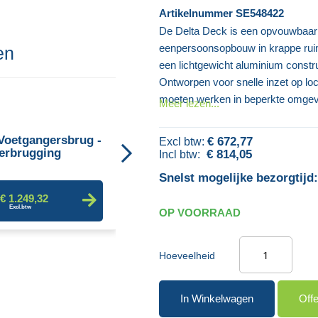
Artikelnummer
SE548422
De Delta Deck is een opvouwbaar l
eenpersoonsopbouw in krappe ruim
en
een lichtgewicht aluminium constr
Ontworpen voor snelle inzet op loca
moeten werken in beperkte omgev
Meer lezen...
Tijdelijke Trap
 Voetgangersbrug -
€ 672,77
erbrugging
€ 814,05
Snelst mogelijke bezorgtijd:
€ 416,95
€ 1.249,32
OP VOORRAAD
Hoeveelheid
In Winkelwagen
Off