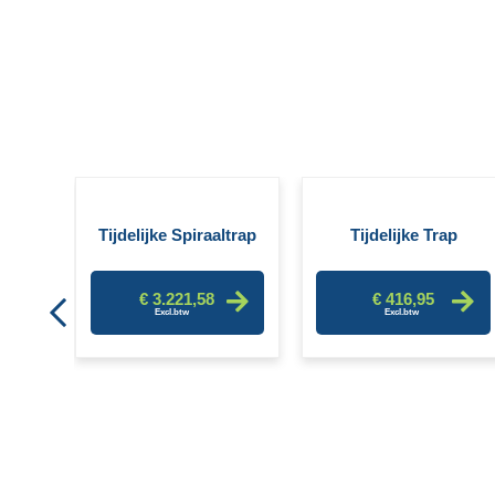
hek
Tijdelijke Spiraaltrap
Tijdelijke Trap
€ 3.221,58
€ 416,95