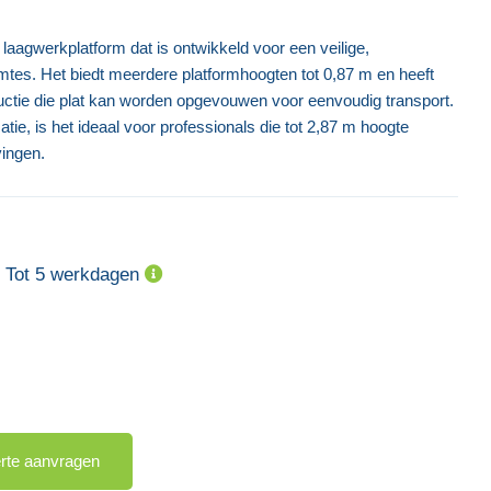
aagwerkplatform dat is ontwikkeld voor een veilige,
tes. Het biedt meerdere platformhoogten tot 0,87 m en heeft
uctie die plat kan worden opgevouwen voor eenvoudig transport.
tie, is het ideaal voor professionals die tot 2,87 m hoogte
ingen.
Tijdelijke Voetgangersbrug -
Overbrugging
Tot 5 werkdagen
€ 1.249,32
erte aanvragen