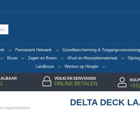
erk
Permanent Hekwerk
Grondbescherming & Toegangsvoorzienin
Bouw
Zagen en Boren
Afval en Absorptiemateriaal
Opsla
Landbouw
Werken op Hoogte
TAALBAAR
VEILIG EN EENVOUDIG
HULP
D
ONLINE BETALEN
+31(
DELTA DECK L
ck laagwerkplatform