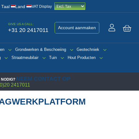
/
Taal
Land
VAT Display
GIVE US A CALL:
Account aanmaken
+31 20 2417011
Win
gen
Grondwerken & Beschoeiing
Geotechniek
g
Straatmeubilair
Tuin
Hout Producten
NEEM CONTACT OP
 NODIG?
0)20 2417011
AAGWERKPLATFORM