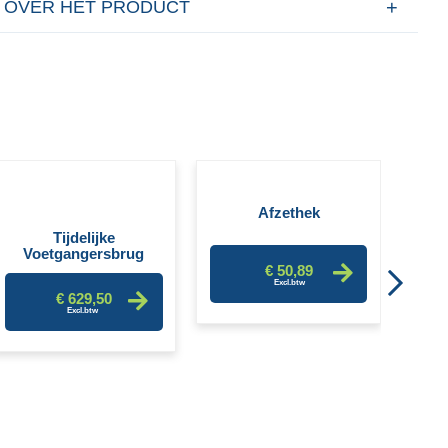
 OVER HET PRODUCT
Antis
Afzethek
Tijdelijke
Voetgangersbrug
€ 50,89
€ 629,50