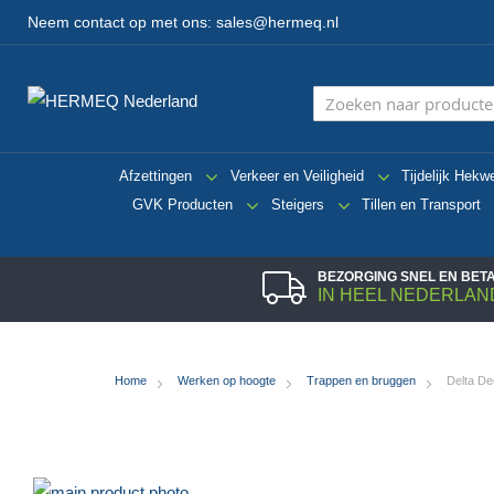
Neem contact op met ons:
sales@hermeq.nl
Afzettingen
Verkeer en Veiligheid
Tijdelijk Hekw
GVK Producten
Steigers
Tillen en Transport
BEZORGING SNEL EN BE
IN HEEL NEDERLAN
Home
Werken op hoogte
Trappen en bruggen
Delta De
Ga