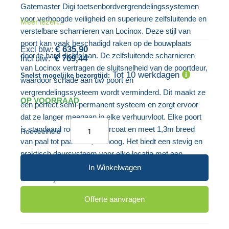
van
Gatemaster Digi toetsenbordvergrendelingssystemen
gallerij
de
voor verhoogde veiligheid en superieure zelfsluitende en
Meer lezen...
afbeeldingen-
verstelbare scharnieren van Locinox. Deze stijl van
gallerij
poort kan vaak beschadigd raken op de bouwplaats
€ 635,90
door te hard dichtslaan. De zelfsluitende scharnieren
€ 769,44
van Locinox vertragen de sluitsnelheid van de poortdeur,
Tot 10 werkdagen
Snelst mogelijke bezorgtijd:
waardoor schade aan uw poort en
vergrendelingssysteem wordt verminderd. Dit maakt ze
OP VOORRAAD
een perfect semi-permanent systeem en zorgt ervoor
dat ze langer meegaan in elke verhuurvloot. Elke poort
is standaard rood gepoedercoat en meet 1,3m breed
Hoeveelheid
van paal tot paal en 2,1m hoog. Het biedt een stevig en
praktisch deursysteem voor elke locatie met een
gewicht van 88,89kg en kan worden gebruikt naast
In Winkelwagen
hekwerksystemen.
Offerte aanvragen