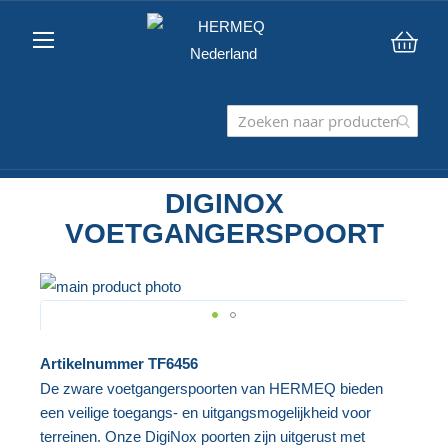
Win
DIGINOX
VOETGANGERSPOORT
Ga
naar
het
Ga
Artikelnummer
TF6456
einde
naar
De zware voetgangerspoorten van HERMEQ bieden
van
het
een veilige toegangs- en uitgangsmogelijkheid voor
de
begin
terreinen. Onze DigiNox poorten zijn uitgerust met
afbeeldingen-