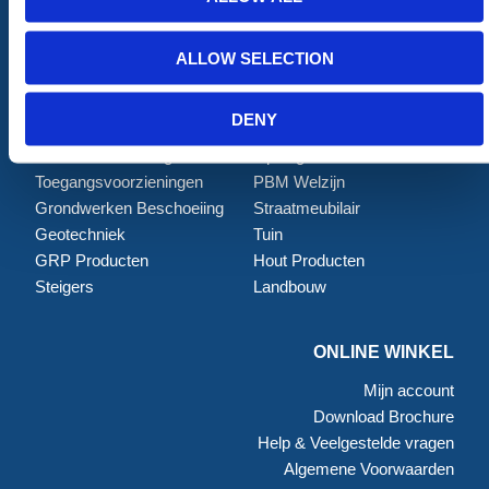
ALLE CATEGORIEËN
Afzettingen
Tillen en Transport
ALLOW SELECTION
Verkeer en Veiligheid
Bouw
Tijdelijke Hekwerken
Zagen en Boren
DENY
Permanent Hekwerk
Afval en absorptiemateriaal
Grondbescherming &
Opslag
Toegangsvoorzieningen
PBM Welzijn
Grondwerken Beschoeiing
Straatmeubilair
Geotechniek
Tuin
GRP Producten
Hout Producten
Steigers
Landbouw
ONLINE WINKEL
Mijn account
Download Brochure
Help & Veelgestelde vragen
Algemene Voorwaarden