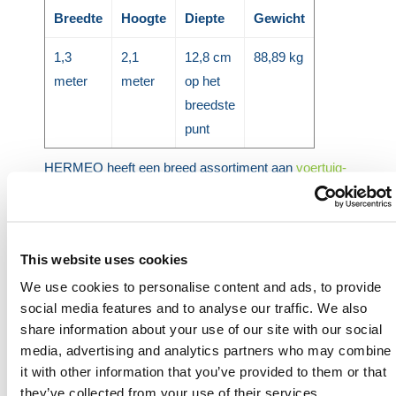
Breedte
Hoogte
Diepte
Gewicht
1,3
2,1
12,8 cm
88,89 kg
meter
meter
op het
breedste
punt
HERMEQ heeft een breed assortiment aan
voertuig-
en voetgangerspoorten
,
stalen
bouwplaatsafschermingen
,
tijdelijke gaashekwerken
en
accessoires voor tijdelijke hekken
die voldoen aan
alle vereiste veiligheidsspecificaties en regelgeving.
This website uses cookies
Heb je nog hulp nodig? Neem dan
We use cookies to personalise content and ads, to provide
contact op met HERMEQ.
social media features and to analyse our traffic. We also
share information about your use of our site with our social
Neem contact op door te e-mailen
media, advertising and analytics partners who may combine
naar
sales@hermeq.nl
of bel ons tussen 9:00 en
it with other information that you’ve provided to them or that
17:00 op
+31 202417011
they’ve collected from your use of their services.