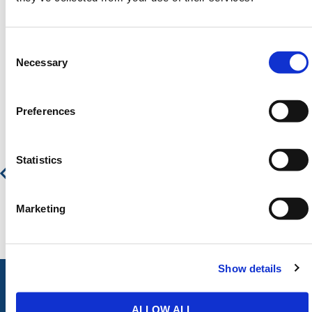
Consent
Selection
Necessary
Aanbevolen producten
Preferences
Watergevulde Kunststof Bouwhekvoet - Complete Set
Statistics
€ 211,97
€ 256,48
Marketing
Show details
ALLOW ALL