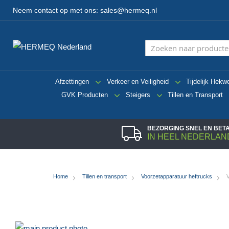
Neem contact op met ons:
sales@hermeq.nl
Afzettingen
Verkeer en Veiligheid
Tijdelijk Hekw
GVK Producten
Steigers
Tillen en Transport
BEZORGING SNEL EN BE
IN HEEL NEDERLAN
Home
Tillen en transport
Voorzetapparatuur heftrucks
Ga