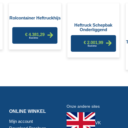
Rolcontainer Heftruckhijs
Heftruck Schepbak
Onderliggend
€ 4.381,29
€ 2.001,99
Onze andere sites
ONLINE WINKEL
Mijn account
VK