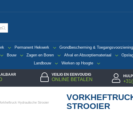
erk
Permanent Hekwerk
Grondbescherming & Toegangsvoorzienin
Bouw
Zagen en Boren
Afval en Absorptiemateriaal
Opsla
Landbouw
Werken op Hoogte
TAALBAAR
VEILIG EN EENVOUDIG
HULP
D
ONLINE BETALEN
+31(
VORKHEFTRUCK
Vorkheftruck Hydraulische Strooier
STROOIER