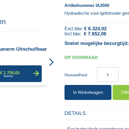
Artikelnummer
IA2500
Hydraulische zout-/gritstrooier g
en
€ 6.324,02
€ 7.652,06
Kraancontainer - Zelflossend
Snelst mogelijke bezorgtijd:
aanarm Uitschuifbaar
OP VOORRAAD
€ 1.527,42
€ 1.708,65
Hoeveelheid
In Winkelwagen
Off
DETAILS
Een hydraulisch aangedreven zout