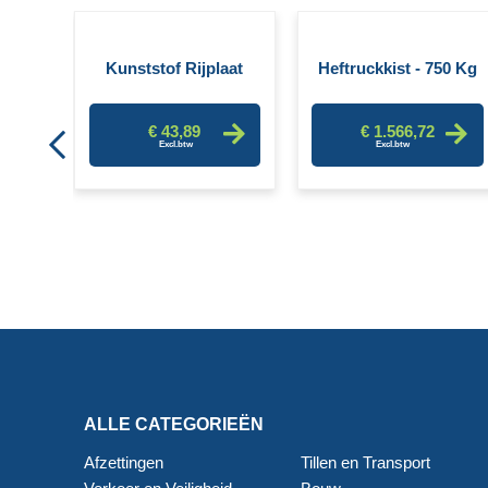
voor
ck
Kunststof Rijplaat
Heftruckkist - 750 Kg
€ 43,89
€ 1.566,72
ALLE CATEGORIEËN
Afzettingen
Tillen en Transport