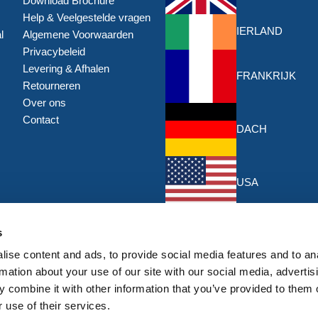
Download Brochure
Help & Veelgestelde vragen
IERLAND
l
Algemene Voorwaarden
Privacybeleid
Levering & Afhalen
FRANKRIJK
Retourneren
Over ons
Contact
DACH
USA
KORTINGEN EN AANBIEDI
s
ise content and ads, to provide social media features and to an
Schrijf je in voor de nieuwste kor
aanbiedingen van HERMEQ.
rmation about your use of our site with our social media, advertis
 combine it with other information that you’ve provided to them o
Ins
Abonneer
 use of their services.