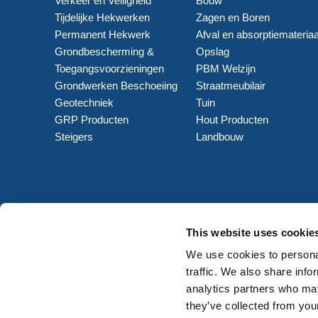
Verkeer en Veiligheid
Bouw
Tijdelijke Hekwerken
Zagen en Boren
Permanent Hekwerk
Afval en absorptiemateriaa
Grondbescherming &
Opslag
Toegangsvoorzieningen
PBM Welzijn
Grondwerken Beschoeiing
Straatmeubilair
Geotechniek
Tuin
GRP Producten
Hout Producten
Steigers
Landbouw
This website uses cookie
We use cookies to personal
traffic. We also share info
analytics partners who may
they’ve collected from your