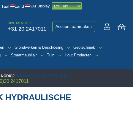
/
Taal
Land
VAT Display
GIVE US A CALL:
Account aanmaken
+31 20 2417011
Win
gen
Grondwerken & Beschoeiing
Geotechniek
g
Straatmeubilair
Tuin
Hout Producten
NEEM CONTACT OP
 NODIG?
0)20 2417011
 HYDRAULISCHE