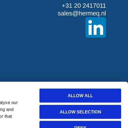
+31 20 2417011
sales@hermeq.nl
NGEN
ALLOW ALL
alyse our
tingen en
ing and
ALLOW SELECTION
r that
chrijven
DENY