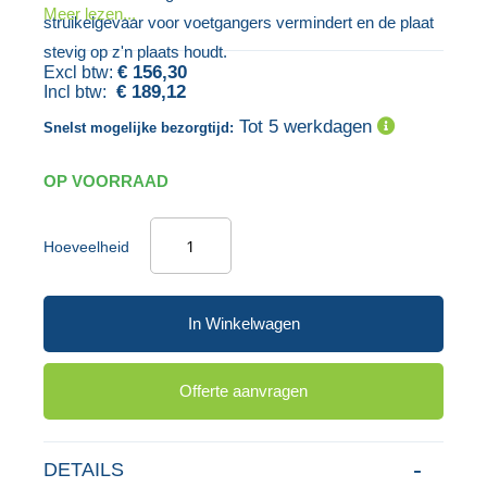
Meer lezen...
struikelgevaar voor voetgangers vermindert en de plaat
gallerij
afbeeldingen-
stevig op z'n plaats houdt.
gallerij
€ 156,30
€ 189,12
Tot 5 werkdagen
Snelst mogelijke bezorgtijd:
OP VOORRAAD
Hoeveelheid
In Winkelwagen
Offerte aanvragen
DETAILS