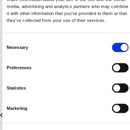
Heb je nog hulp nodig? Neem dan
media, advertising and analytics partners who may combine
contact op met HERMEQ.
it with other information that you’ve provided to them or that
they’ve collected from your use of their services.
Neem contact op door te e-mailen
naar
sales@hermeq.nl
of bel ons tussen 9:00 en
17:00 op
+31 202417011
Consent
Selection
Necessary
Preferences
Aanbevolen producten
Statistics
Wegplaat - 44 Ton
Marketing
€ 313,34
€ 379,14