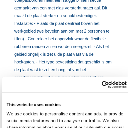
voetpadbord en heeft een stugge binnen sectie
gemaakt van een met glas versterkt materiaal. Dit
maakt de plaat sterker en schokbestendiger.
Installatie: - Plaats de plaat centraal boven het
werkgebied (we bevelen aan om met 2 personen te
tillen) - Controleer het oppervlak waar de flexibele
rubberen randen zullen worden neergezet. - Als het
gebied ongelijk is zet u de plaat vast via de
hoekgaten. - Het type bevestiging dat geschikt is om
de plaat vast te zetten hangt af van het
grondoppervlak. - Als u twee platen naast elkaar
installeert zorg er dan voor dat de platen elkaar
raken. - Om de plaat te verwijderen tilt u ze met de
hand op (gebruik geen gereedschap om het tillen te
This website uses cookies
vergemakkelijken. Dit kan de plaat beschadigen) -
We use cookies to personalise content and ads, to provide
Bewaar en transporteer de plaat op een pallet als het
social media features and to analyse our traffic. We also
niet wordt gebruikt.
share information about your use of our site with our social