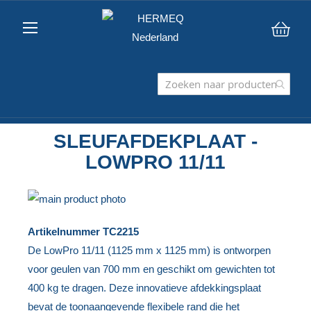
Win
SLEUFAFDEKPLAAT -
LOWPRO 11/11
Ga
naar
Ga
Artikelnummer
TC2215
het
naar
De LowPro 11/11 (1125 mm x 1125 mm) is ontworpen
einde
het
voor geulen van 700 mm en geschikt om gewichten tot
van
begin
400 kg te dragen. Deze innovatieve afdekkingsplaat
de
van
bevat de toonaangevende flexibele rand die het
afbeeldingen-
de