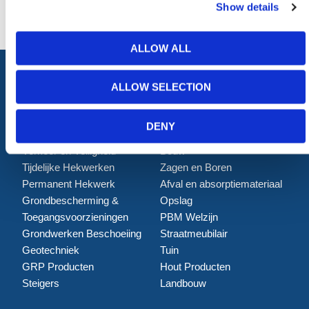
Show details
ALLOW ALL
ALLOW SELECTION
ALLE CATEGORIEËN
DENY
Afzettingen
Tillen en Transport
Verkeer en Veiligheid
Bouw
Tijdelijke Hekwerken
Zagen en Boren
Permanent Hekwerk
Afval en absorptiemateriaal
Grondbescherming &
Opslag
Toegangsvoorzieningen
PBM Welzijn
Grondwerken Beschoeiing
Straatmeubilair
Geotechniek
Tuin
GRP Producten
Hout Producten
Steigers
Landbouw