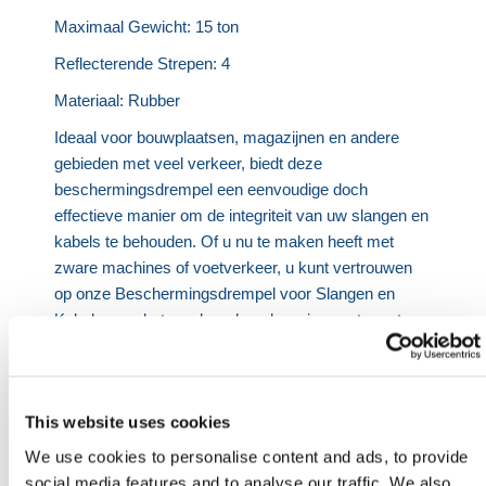
Maximaal Gewicht: 15 ton
Reflecterende Strepen: 4
Materiaal: Rubber
Ideaal voor bouwplaatsen, magazijnen en andere
gebieden met veel verkeer, biedt deze
beschermingsdrempel een eenvoudige doch
effectieve manier om de integriteit van uw slangen en
kabels te behouden. Of u nu te maken heeft met
zware machines of voetverkeer, u kunt vertrouwen
op onze Beschermingsdrempel voor Slangen en
Kabels voor betrouwbare bescherming, wat zorgt
voor soepele operaties en minimalisatie van
stilstandtijd.
HERMEQ heeft een breed assortiment aan
This website uses cookies
Toegangsbarrières
,
Verkeersmanagement
,
We use cookies to personalise content and ads, to provide
Permanent Hekwerk
&
Tijdelijk Hekwerk
die voldoen
social media features and to analyse our traffic. We also