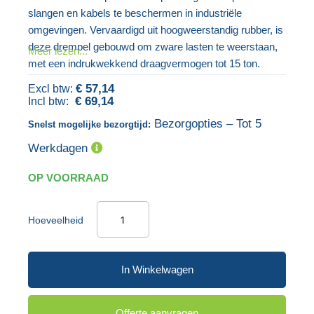
van
begin
slangen en kabels te beschermen in industriële
de
van
omgevingen. Vervaardigd uit hoogweerstandig rubber, is
afbeeldingen-
de
deze drempel gebouwd om zware lasten te weerstaan,
Meer lezen...
gallerij
afbeeldingen-
met een indrukwekkend draagvermogen tot 15 ton.
gallerij
€ 57,14
€ 69,14
Bezorgopties – Tot 5
Snelst mogelijke bezorgtijd:
Werkdagen
OP VOORRAAD
Hoeveelheid
In Winkelwagen
Offerte aanvragen