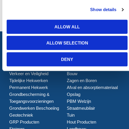
Prijs op aanvraag
Show details
ALLOW ALL
ALLOW SELECTION
ALLE CATEGORIEËN
DENY
Afzettingen
Tillen en Transport
Verkeer en Veiligheid
Bouw
Tijdelijke Hekwerken
Zagen en Boren
Permanent Hekwerk
Afval en absorptiemateriaal
Grondbescherming &
Opslag
Toegangsvoorzieningen
PBM Welzijn
Grondwerken Beschoeiing
Straatmeubilair
Geotechniek
Tuin
GRP Producten
Hout Producten
Steigers
Landbouw