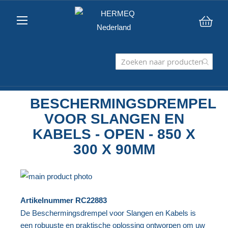
Win
BESCHERMINGSDREMPEL
VOOR SLANGEN EN
KABELS - OPEN - 850 X
300 X 90MM
Ga
naar
Ga
Artikelnummer
RC22883
het
naar
De Beschermingsdrempel voor Slangen en Kabels is
einde
het
een robuuste en praktische oplossing ontworpen om uw