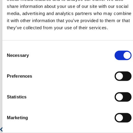
aan alle vereiste veiligheidsspecificaties en
share information about your use of our site with our social
regelgevingen.
media, advertising and analytics partners who may combine
Heb je nog hulp nodig? Neem dan
it with other information that you’ve provided to them or that
contact op met HERMEQ.
they’ve collected from your use of their services.
Neem contact op door te e-mailen
naar
sales@hermeq.nl
of bel ons tussen 9:00 en
17:00 op
+31 202417011
Consent
Selection
Necessary
Preferences
Aanbevolen producten
Statistics
Rechter Oprijplaat - Rolstoel Stoeprandoprit
Marketing