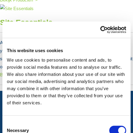
Site Essentials
At HERMEQ, we cater to all of your domestic needs on-site to keep
This website uses cookies
your employees happy on-site & on-break. Our range is a cultivated
selection of universally applicable White goods & Consumables to kit
We use cookies to personalise content and ads, to
out your on-site kitchen, cabins, bathroom and office areas.
provide social media features and to analyse our traffic.
We also share information about your use of our site with
Bekijk Producten >
our social media, advertising and analytics partners who
may combine it with other information that you’ve
provided to them or that they’ve collected from your use
of their services.
ALLE CATEGORIEËN
Consent
Afzettingen
Tillen en Transport
Selection
Necessary