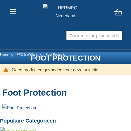
Win
Home
PPE & Welfare
Foot Protection
FOOT PROTECTION
Geen producten gevonden voor deze selectie.
Foot Protection
Populaire Categorieën