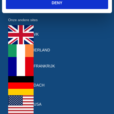
DENY
Over ons
Contact
Onze andere sites
VK
IERLAND
FRANKRIJK
DACH
USA