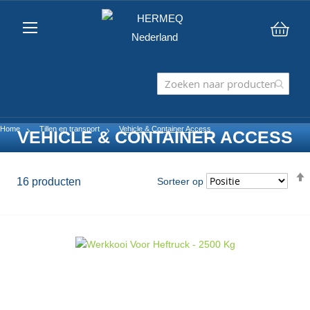
Win
Home
Tillen en transport
Vehicle & Container Access
VEHICLE & CONTAINER ACCESS
16
producten
Sorteer op