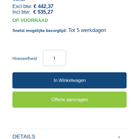
de
van
€ 442,37
afbeeldingen-
de
€ 535,27
gallerij
afbeeldingen-
OP VOORRAAD
gallerij
Tot 5 werkdagen
Snelst mogelijke bezorgtijd:
Hoeveelheid
In Winkelwagen
Offerte aanvragen
DETAILS