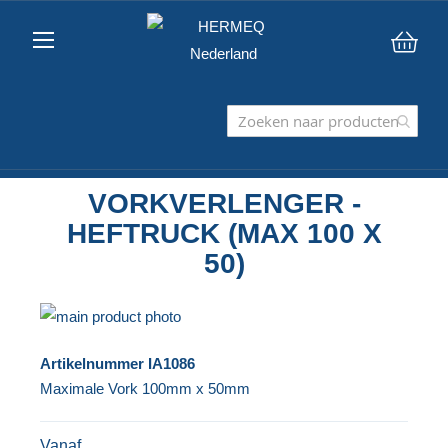
Win
VORKVERLENGER -
HEFTRUCK (MAX 100 X
50)
Ga
naar
Ga
Artikelnummer
IA1086
het
naar
Maximale Vork 100mm x 50mm
einde
het
van
begin
Vanaf