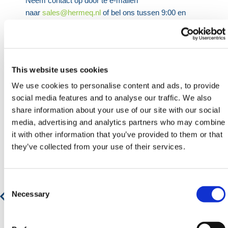
Neem contact op door te e-mailen
naar
sales@hermeq.nl
of bel ons tussen 9:00 en
17:00 op
+31 202417011
SPECIFICATIES
This website uses cookies
We use cookies to personalise content and ads, to provide
social media features and to analyse our traffic. We also
share information about your use of our site with our social
Aanbevolen producten
media, advertising and analytics partners who may combine
it with other information that you’ve provided to them or that
they’ve collected from your use of their services.
Telehandler Tipping Skip - Colour Yellow - Capacity
Consent
(Litres) 1750
Selection
Necessary
€ 930,74
€ 1.126,20