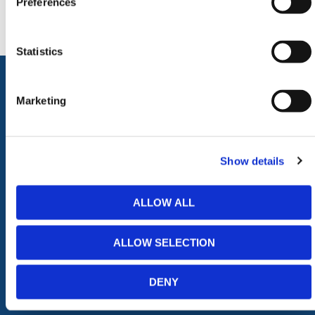
Preferences
Statistics
Marketing
ALLE CATEGORIEËN
Afzettingen
Tillen en Transport
Verkeer en Veiligheid
Bouw
Show details
Tijdelijke Hekwerken
Zagen en Boren
Permanent Hekwerk
Afval en absorptiemateriaal
ALLOW ALL
Grondbescherming &
Opslag
Toegangsvoorzieningen
PBM Welzijn
ALLOW SELECTION
Grondwerken Beschoeiing
Straatmeubilair
Geotechniek
Tuin
GRP Producten
Hout Producten
DENY
Steigers
Landbouw