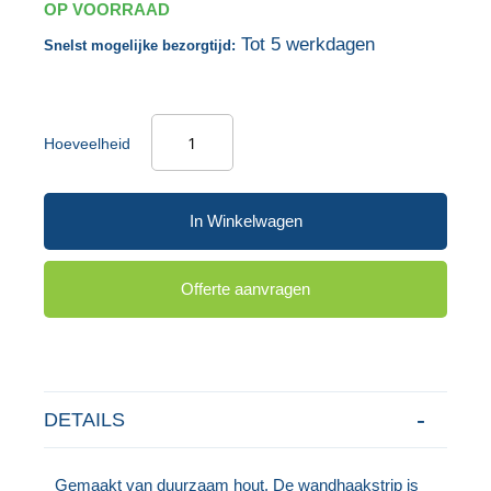
OP VOORRAAD
gallerij
Tot 5 werkdagen
Snelst mogelijke bezorgtijd:
Hoeveelheid
In Winkelwagen
Offerte aanvragen
DETAILS
Gemaakt van duurzaam hout. De wandhaakstrip is