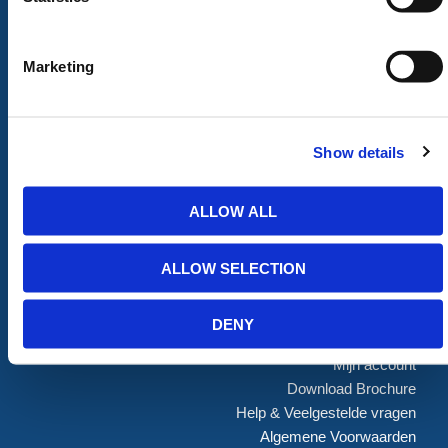
ALLE CATEGORIEËN
Afzettingen
Tillen en Transport
Marketing
Verkeer en Veiligheid
Bouw
Tijdelijke Hekwerken
Zagen en Boren
Permanent Hekwerk
Afval en absorptiemateriaal
Grondbescherming &
Opslag
Show details
Toegangsvoorzieningen
PBM Welzijn
Grondwerken Beschoeiing
Straatmeubilair
ALLOW ALL
Geotechniek
Tuin
GRP Producten
Hout Producten
ALLOW SELECTION
Steigers
Landbouw
DENY
ONLINE WINKEL
Mijn account
Download Brochure
Help & Veelgestelde vragen
Algemene Voorwaarden