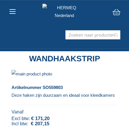
Win
WANDHAAKSTRIP
Ga
naar
Ga
Artikelnummer
SO559803
het
naar
Deze haken zijn duurzaam en ideaal voor kleedkamers
einde
het
van
begin
Vanaf
de
van
€ 171,20
afbeeldingen-
de
€ 207,15
gallerij
afbeeldingen-