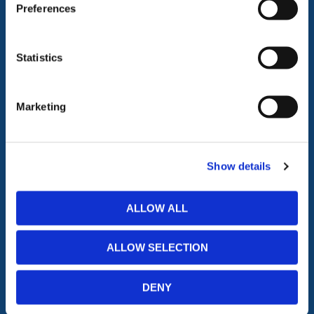
Toegangsvoorzieningen
PBM Welzijn
Preferences
Grondwerken Beschoeiing
Straatmeubilair
Geotechniek
Tuin
GRP Producten
Hout Producten
Statistics
Steigers
Landbouw
Marketing
ONLINE WINKEL
Mijn account
Download Brochure
Show details
Help & Veelgestelde vragen
Algemene Voorwaarden
Privacybeleid
ALLOW ALL
Levering & Afhalen
Retourneren
ALLOW SELECTION
Over ons
Contact
DENY
Onze andere sites