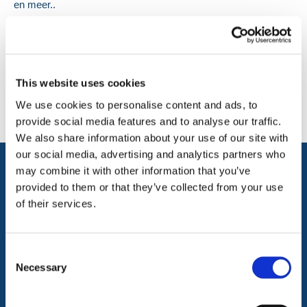
en meer..
Als je interesse hebt in een zakelijk account,
klik dan hier
.
This website uses cookies
Account aanmaken
We use cookies to personalise content and ads, to
provide social media features and to analyse our traffic.
We also share information about your use of our site with
our social media, advertising and analytics partners who
may combine it with other information that you’ve
provided to them or that they’ve collected from your use
ALLE CATEGORIEËN
of their services.
Afzettingen
Tillen en Transport
Verkeer en Veiligheid
Bouw
Consent
Tijdelijke Hekwerken
Zagen en Boren
Selection
Necessary
Permanent Hekwerk
Afval en absorptiemateriaal
Grondbescherming &
Opslag